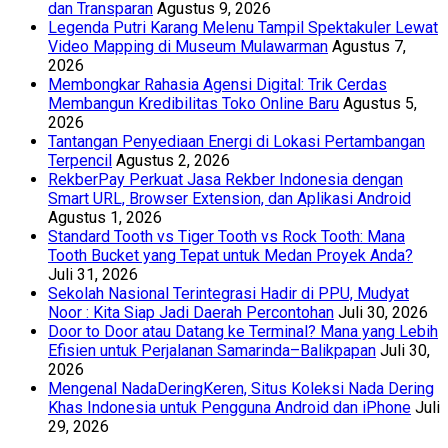
dan Transparan
Agustus 9, 2026
Legenda Putri Karang Melenu Tampil Spektakuler Lewat
Video Mapping di Museum Mulawarman
Agustus 7,
2026
Membongkar Rahasia Agensi Digital: Trik Cerdas
Membangun Kredibilitas Toko Online Baru
Agustus 5,
2026
Tantangan Penyediaan Energi di Lokasi Pertambangan
Terpencil
Agustus 2, 2026
RekberPay Perkuat Jasa Rekber Indonesia dengan
Smart URL, Browser Extension, dan Aplikasi Android
Agustus 1, 2026
Standard Tooth vs Tiger Tooth vs Rock Tooth: Mana
Tooth Bucket yang Tepat untuk Medan Proyek Anda?
Juli 31, 2026
Sekolah Nasional Terintegrasi Hadir di PPU, Mudyat
Noor : Kita Siap Jadi Daerah Percontohan
Juli 30, 2026
Door to Door atau Datang ke Terminal? Mana yang Lebih
Efisien untuk Perjalanan Samarinda–Balikpapan
Juli 30,
2026
Mengenal NadaDeringKeren, Situs Koleksi Nada Dering
Khas Indonesia untuk Pengguna Android dan iPhone
Juli
29, 2026