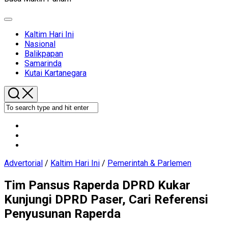
Expand
Menu
Current
Kaltim Hari Ini
Page
Nasional
Parent
Balikpapan
Samarinda
Kutai Kartanegara
Advertorial
/
Kaltim Hari Ini
/
Pemerintah & Parlemen
Tim Pansus Raperda DPRD Kukar
Kunjungi DPRD Paser, Cari Referensi
Penyusunan Raperda