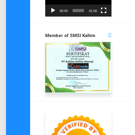
00:00
01:00
Member of SMSI Kaltim