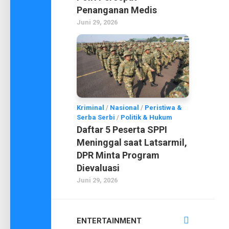
Penanganan Medis
Juni 29, 2026
Kriminal
/
Nasional
/
Peristiwa &
Serba Serbi
/
Politik & Hukum
Daftar 5 Peserta SPPI
Meninggal saat Latsarmil,
DPR Minta Program
Dievaluasi
Juni 29, 2026
ENTERTAINMENT