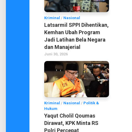
Kriminal
/
Nasional
Latsarmil SPPI Dihentikan,
Kemhan Ubah Program
Jadi Latihan Bela Negara
dan Manajerial
Juni 30, 2026
Kriminal
/
Nasional
/
Politik &
Hukum
Yaqut Cholil Qoumas
Dirawat, KPK Minta RS
Polri Percepat