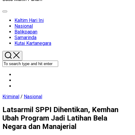
Expand
Menu
Kaltim Hari Ini
Current
Nasional
Page
Balikpapan
Parent
Samarinda
Kutai Kartanegara
Kriminal
/
Nasional
Latsarmil SPPI Dihentikan, Kemhan
Ubah Program Jadi Latihan Bela
Negara dan Manajerial