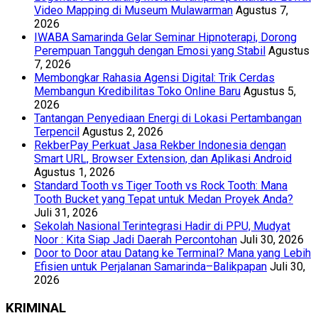
Video Mapping di Museum Mulawarman
Agustus 7,
2026
IWABA Samarinda Gelar Seminar Hipnoterapi, Dorong
Perempuan Tangguh dengan Emosi yang Stabil
Agustus
7, 2026
Membongkar Rahasia Agensi Digital: Trik Cerdas
Membangun Kredibilitas Toko Online Baru
Agustus 5,
2026
Tantangan Penyediaan Energi di Lokasi Pertambangan
Terpencil
Agustus 2, 2026
RekberPay Perkuat Jasa Rekber Indonesia dengan
Smart URL, Browser Extension, dan Aplikasi Android
Agustus 1, 2026
Standard Tooth vs Tiger Tooth vs Rock Tooth: Mana
Tooth Bucket yang Tepat untuk Medan Proyek Anda?
Juli 31, 2026
Sekolah Nasional Terintegrasi Hadir di PPU, Mudyat
Noor : Kita Siap Jadi Daerah Percontohan
Juli 30, 2026
Door to Door atau Datang ke Terminal? Mana yang Lebih
Efisien untuk Perjalanan Samarinda–Balikpapan
Juli 30,
2026
KRIMINAL