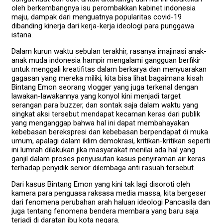
oleh berkembangnya isu perombakkan kabinet indonesia
maju, dampak dari menguatnya popularitas covid-19
dibanding kinerja dari kerja-kerja ideologi para punggawa
istana.
Dalam kurun waktu sebulan terakhir, rasanya imajinasi anak-
anak muda indonesia hampir mengalami gangguan berfikir
untuk menggali kreatifitas dalam berkarya dan menyuarakan
gagasan yang mereka miliki, kita bisa lihat bagaimana kisah
Bintang Emon seorang vlogger yang juga terkenal dengan
lawakan-lawakannya yang konyol kini menjadi target
serangan para buzzer, dan sontak saja dalam waktu yang
singkat aksi tersebut mendapat kecaman keras dari publik
yang menganggap bahwa hal ini dapat membahayakan
kebebasan berekspresi dan kebebasan berpendapat di muka
umum, apalagi dalam iklim demokrasi, kritikan-kritikan seperti
ini lumrah dilakukan jika masyarakat menilai ada hal yang
ganjil dalam proses penyusutan kasus penyiraman air keras
terhadap penyidik senior dilembaga anti rasuah tersebut.
Dari kasus Bintang Emon yang kini tak lagi disoroti oleh
kamera para penguasa raksasa media massa, kita bergeser
dari fenomena perubahan arah haluan ideologi Pancasila dan
juga tentang fenomena bendera membara yang baru saja
terjadi di daratan ibu kota negara.