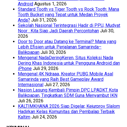
Android
Agustus 1, 2026
Standard Tooth vs Tiger Tooth vs Rock Tooth: Mana
Tooth Bucket yang Tepat untuk Medan Proyek
Anda?
Juli 31, 2026
Sekolah Nasional Terintegrasi Hadir di PPU, Mudyat
Noor : Kita Siap Jadi Daerah Percontohan
Juli 30,
2026
Door to Door atau Datang ke Terminal? Mana yang
Lebih Efisien untuk Perjalanan Samarinda–
Balikpapan
Juli 30, 2026
Mengenal NadaDeringKeren, Situs Koleksi Nada
Dering Khas Indonesia untuk Pengguna Android dan
iPhone
Juli 29, 2026
Mengenal 4K Ndraaa, Kreator PUBG Mobile Asal
Samarinda yang Raih Best Gameplay Award
Internasional
Juli 27, 2026
Nasion Lasung Kembali Pimpin DPC LPADKT Kota
Balikpapan, Tingkatkan SDM Guna Menyambut IKN
Juli 26, 2026
KALTIMKHANA 2026 Siap Digelar, Kejurprov Slalom
Hadirkan Kelas Komunitas dan Pembalap Terbaik
Kaltim
Juli 24, 2026