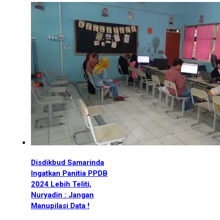
Disdikbud Samarinda
Ingatkan Panitia PPDB
2024 Lebih Teliti,
Nuryadin : Jangan
Manupilasi Data !