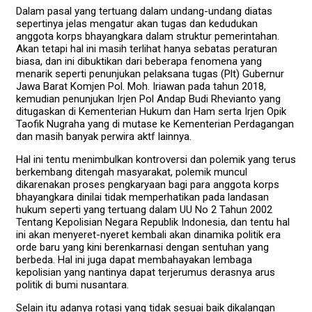
Dalam pasal yang tertuang dalam undang-undang diatas
sepertinya jelas mengatur akan tugas dan kedudukan
anggota korps bhayangkara dalam struktur pemerintahan.
Akan tetapi hal ini masih terlihat hanya sebatas peraturan
biasa, dan ini dibuktikan dari beberapa fenomena yang
menarik seperti penunjukan pelaksana tugas (Plt) Gubernur
Jawa Barat Komjen Pol. Moh. Iriawan pada tahun 2018,
kemudian penunjukan Irjen Pol Andap Budi Rhevianto yang
ditugaskan di Kementerian Hukum dan Ham serta Irjen Opik
Taofik Nugraha yang di mutase ke Kementerian Perdagangan
dan masih banyak perwira aktf lainnya.
Hal ini tentu menimbulkan kontroversi dan polemik yang terus
berkembang ditengah masyarakat, polemik muncul
dikarenakan proses pengkaryaan bagi para anggota korps
bhayangkara dinilai tidak memperhatikan pada landasan
hukum seperti yang tertuang dalam UU No 2 Tahun 2002
Tentang Kepolisian Negara Republik Indonesia, dan tentu hal
ini akan menyeret-nyeret kembali akan dinamika politik era
orde baru yang kini berenkarnasi dengan sentuhan yang
berbeda. Hal ini juga dapat membahayakan lembaga
kepolisian yang nantinya dapat terjerumus derasnya arus
politik di bumi nusantara.
Selain itu adanya rotasi yang tidak sesuai baik dikalangan