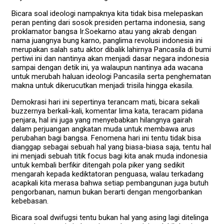
Bicara soal ideologi nampaknya kita tidak bisa melepaskan
peran penting dari sosok presiden pertama indonesia, sang
proklamator bangsa Ir.Soekarno atau yang akrab dengan
nama juangnya bung karno, panglima revolusi indonesia ini
merupakan salah satu aktor dibalik lahirnya Pancasila di bumi
pertiwi ini dan nantinya akan menjadi dasar negara indonesia
sampai dengan detik ini, ya walaupun nantinya ada wacana
untuk merubah haluan ideologi Pancasila serta penghematan
makna untuk dikerucutkan menjadi trisila hingga ekasila.
Demokrasi hari ini sepertinya terancam mati, bicara sekali
buzzernya berkali-kali, komentar lima kata, teracam pidana
penjara, hal ini juga yang menyebabkan hilangnya gairah
dalam perjuangan angkatan muda untuk membawa arus
perubahan bagi bangsa. Fenomena hari ini tentu tidak bisa
dianggap sebagai sebuah hal yang biasa-biasa saja, tentu hal
ini menjadi sebuah titik focus bagi kita anak muda indonesia
untuk kembali berfikir ditengah pola piker yang sedikit
mengarah kepada kediktatoran penguasa, walau terkadang
acapkali kita merasa bahwa setiap pembangunan juga butuh
pengorbanan, namun bukan berarti dengan mengorbankan
kebebasan.
Bicara soal dwifugsi tentu bukan hal yang asing lagi ditelinga