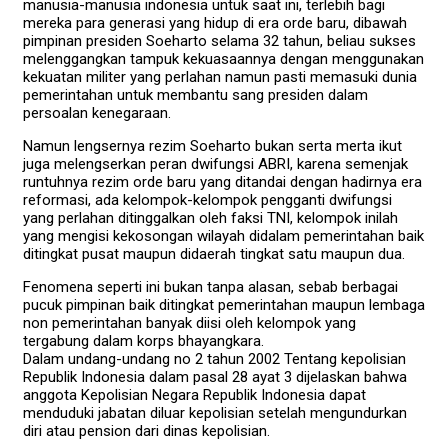
manusia-manusia indonesia untuk saat ini, terlebih bagi
mereka para generasi yang hidup di era orde baru, dibawah
pimpinan presiden Soeharto selama 32 tahun, beliau sukses
melenggangkan tampuk kekuasaannya dengan menggunakan
kekuatan militer yang perlahan namun pasti memasuki dunia
pemerintahan untuk membantu sang presiden dalam
persoalan kenegaraan.
Namun lengsernya rezim Soeharto bukan serta merta ikut
juga melengserkan peran dwifungsi ABRI, karena semenjak
runtuhnya rezim orde baru yang ditandai dengan hadirnya era
reformasi, ada kelompok-kelompok pengganti dwifungsi
yang perlahan ditinggalkan oleh faksi TNI, kelompok inilah
yang mengisi kekosongan wilayah didalam pemerintahan baik
ditingkat pusat maupun didaerah tingkat satu maupun dua.
Fenomena seperti ini bukan tanpa alasan, sebab berbagai
pucuk pimpinan baik ditingkat pemerintahan maupun lembaga
non pemerintahan banyak diisi oleh kelompok yang
tergabung dalam korps bhayangkara.
Dalam undang-undang no 2 tahun 2002 Tentang kepolisian
Republik Indonesia dalam pasal 28 ayat 3 dijelaskan bahwa
anggota Kepolisian Negara Republik Indonesia dapat
menduduki jabatan diluar kepolisian setelah mengundurkan
diri atau pension dari dinas kepolisian.