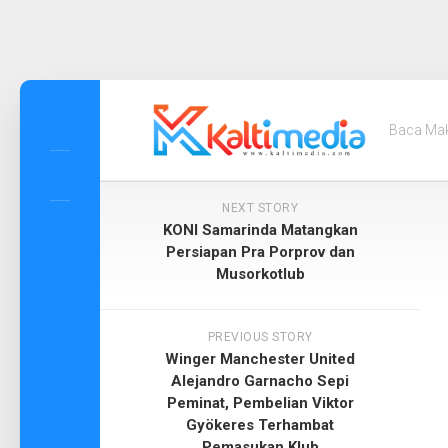
Skip
to
Baca Ma
content
NEXT STORY
KONI Samarinda Matangkan
Persiapan Pra Porprov dan
Musorkotlub
PREVIOUS STORY
Winger Manchester United
Alejandro Garnacho Sepi
Peminat, Pembelian Viktor
Gyökeres Terhambat
Pemasukan Klub