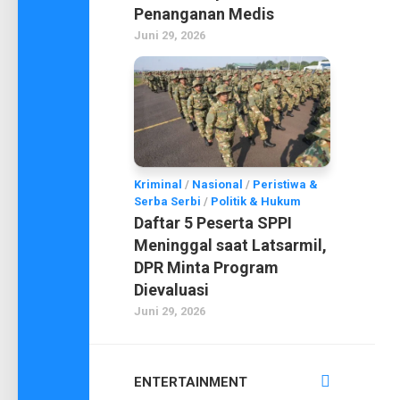
Penanganan Medis
Juni 29, 2026
Kriminal
/
Nasional
/
Peristiwa &
Serba Serbi
/
Politik & Hukum
Daftar 5 Peserta SPPI
Meninggal saat Latsarmil,
DPR Minta Program
Dievaluasi
Juni 29, 2026
ENTERTAINMENT