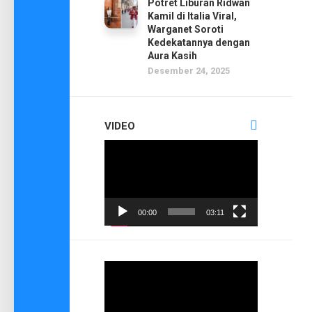
Potret Liburan Ridwan
Kamil di Italia Viral,
Warganet Soroti
Kedekatannya dengan
Aura Kasih
Desember 24, 2025
VIDEO
Pemutar
Video
00:00
03:11
Pemutar
Video