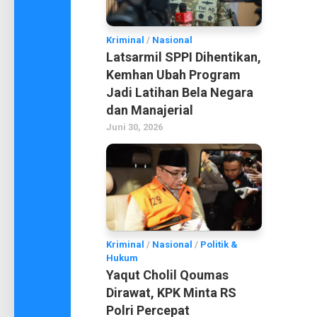
Kriminal
/
Nasional
Latsarmil SPPI Dihentikan,
Kemhan Ubah Program
Jadi Latihan Bela Negara
dan Manajerial
Juni 30, 2026
Kriminal
/
Nasional
/
Politik &
Hukum
Yaqut Cholil Qoumas
Dirawat, KPK Minta RS
Polri Percepat