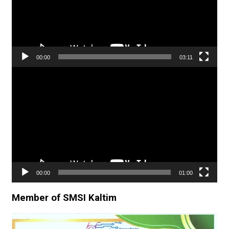
00:00
03:11
Pemutar
Video
00:00
01:00
Member of SMSI Kaltim