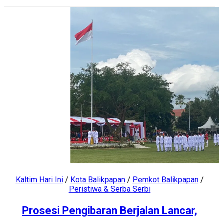
Kaltim Hari Ini
/
Kota Balikpapan
/
Pemkot Balikpapan
/
Peristiwa & Serba Serbi
Prosesi Pengibaran Berjalan Lancar,