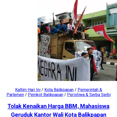
Kaltim Hari Ini
/
Kota Balikpapan
/
Pemerintah &
Parlemen
/
Pemkot Balikpapan
/
Peristiwa & Serba Serbi
Tolak Kenaikan Harga BBM, Mahasiswa
Geruduk Kantor Wali Kota Balikpapan