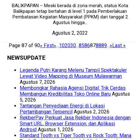
BALIKPAPAN – Meski berada di zona merah, status Kota
Balikpapan tetap bertahan di level 1 pada Pemberlakuan
Pembatasan Kegiatan Masyarakat (PPKM) dari tanggal 2
Agustus hingga...
Agustus 2, 2022
Page 87 of 90
« First
«
...
10
20
30
...
85
86
87
88
89
...
»
Last »
NEWSUPDATE
Legenda Putri Karang Melenu Tampil Spektakuler
Lewat Video Mapping di Museum Mulawarman
Agustus 7, 2026
Membongkar Rahasia Agensi Digital: Trik Cerdas
Membangun Kredibilitas Toko Online Baru
Agustus
5, 2026
Tantangan Penyediaan Energi di Lokasi
Pertambangan Terpencil
Agustus 2, 2026
RekberPay Perkuat Jasa Rekber Indonesia dengan
Smart URL, Browser Extension, dan Aplikasi
Android
Agustus 1, 2026
Standard Tooth vs Tiger Tooth vs Rock Tooth: Mana