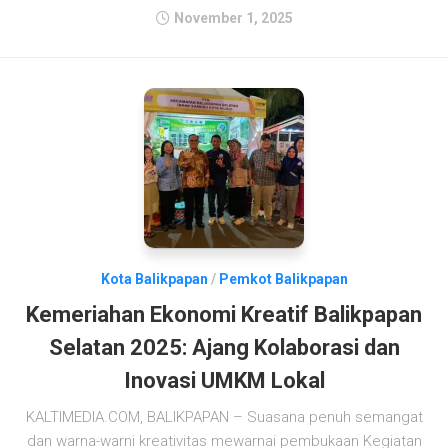
November 1, 2025
Kota Balikpapan
/
Pemkot Balikpapan
Kemeriahan Ekonomi Kreatif Balikpapan
Selatan 2025: Ajang Kolaborasi dan
Inovasi UMKM Lokal
KALTIMEDIA.COM, BALIKPAPAN – Suasana penuh semangat
dan warna-warni kreativitas mewarnai pembukaan Kegiatan