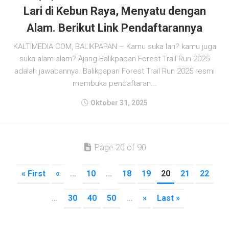
Lari di Kebun Raya, Menyatu dengan
Alam. Berikut Link Pendaftarannya
KALTIMEDIA.COM, BALIKPAPAN – Kamu suka lari? kamu juga
suka alam-alam? Ajang Balikpapan Forest Trail Run 2025
adalah jawabannya. Balikpapan Forest Trail Run 2025 resmi
membuka pendaftaran...
Oktober 31, 2025
Page 20 of 90
« First
«
...
10
...
18
19
20
21
22
...
30
40
50
...
»
Last »