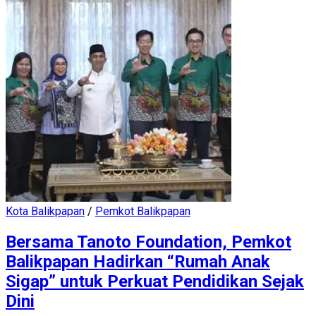
Kota Balikpapan
/
Pemkot Balikpapan
Bersama Tanoto Foundation, Pemkot
Balikpapan Hadirkan “Rumah Anak
Sigap” untuk Perkuat Pendidikan Sejak
Dini