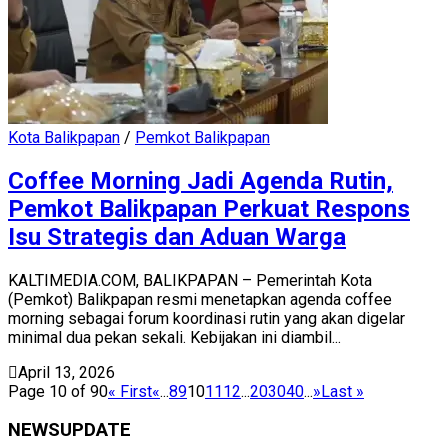
Kota Balikpapan
/
Pemkot Balikpapan
Coffee Morning Jadi Agenda Rutin,
Pemkot Balikpapan Perkuat Respons
Isu Strategis dan Aduan Warga
KALTIMEDIA.COM, BALIKPAPAN – Pemerintah Kota
(Pemkot) Balikpapan resmi menetapkan agenda coffee
morning sebagai forum koordinasi rutin yang akan digelar
minimal dua pekan sekali. Kebijakan ini diambil...
April 13, 2026
Page 10 of 90
« First
«
...
8
9
10
11
12
...
20
30
40
...
»
Last »
NEWSUPDATE