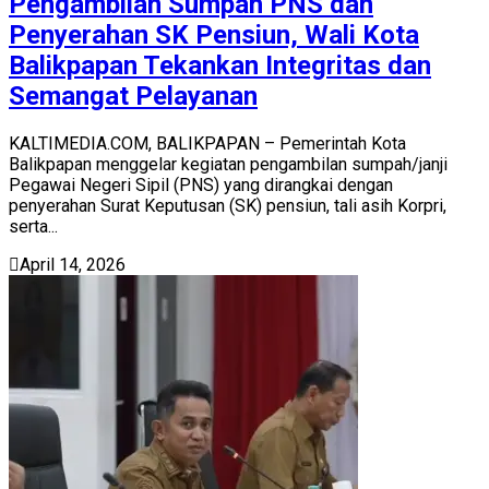
Pengambilan Sumpah PNS dan
Penyerahan SK Pensiun, Wali Kota
Balikpapan Tekankan Integritas dan
Semangat Pelayanan
KALTIMEDIA.COM, BALIKPAPAN – Pemerintah Kota
Balikpapan menggelar kegiatan pengambilan sumpah/janji
Pegawai Negeri Sipil (PNS) yang dirangkai dengan
penyerahan Surat Keputusan (SK) pensiun, tali asih Korpri,
serta...
April 14, 2026