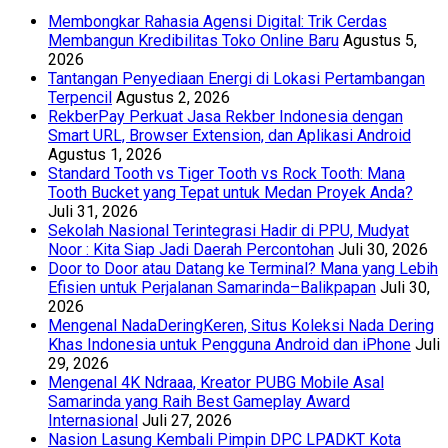
Membongkar Rahasia Agensi Digital: Trik Cerdas
Membangun Kredibilitas Toko Online Baru
Agustus 5,
2026
Tantangan Penyediaan Energi di Lokasi Pertambangan
Terpencil
Agustus 2, 2026
RekberPay Perkuat Jasa Rekber Indonesia dengan
Smart URL, Browser Extension, dan Aplikasi Android
Agustus 1, 2026
Standard Tooth vs Tiger Tooth vs Rock Tooth: Mana
Tooth Bucket yang Tepat untuk Medan Proyek Anda?
Juli 31, 2026
Sekolah Nasional Terintegrasi Hadir di PPU, Mudyat
Noor : Kita Siap Jadi Daerah Percontohan
Juli 30, 2026
Door to Door atau Datang ke Terminal? Mana yang Lebih
Efisien untuk Perjalanan Samarinda–Balikpapan
Juli 30,
2026
Mengenal NadaDeringKeren, Situs Koleksi Nada Dering
Khas Indonesia untuk Pengguna Android dan iPhone
Juli
29, 2026
Mengenal 4K Ndraaa, Kreator PUBG Mobile Asal
Samarinda yang Raih Best Gameplay Award
Internasional
Juli 27, 2026
Nasion Lasung Kembali Pimpin DPC LPADKT Kota