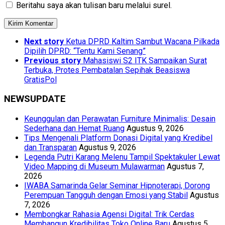
Beritahu saya akan tulisan baru melalui surel.
Next story
Ketua DPRD Kaltim Sambut Wacana Pilkada
Dipilih DPRD: “Tentu Kami Senang”
Previous story
Mahasiswi S2 ITK Sampaikan Surat
Terbuka, Protes Pembatalan Sepihak Beasiswa
GratisPol
NEWSUPDATE
Keunggulan dan Perawatan Furniture Minimalis: Desain
Sederhana dan Hemat Ruang
Agustus 9, 2026
Tips Mengenali Platform Donasi Digital yang Kredibel
dan Transparan
Agustus 9, 2026
Legenda Putri Karang Melenu Tampil Spektakuler Lewat
Video Mapping di Museum Mulawarman
Agustus 7,
2026
IWABA Samarinda Gelar Seminar Hipnoterapi, Dorong
Perempuan Tangguh dengan Emosi yang Stabil
Agustus
7, 2026
Membongkar Rahasia Agensi Digital: Trik Cerdas
Membangun Kredibilitas Toko Online Baru
Agustus 5,