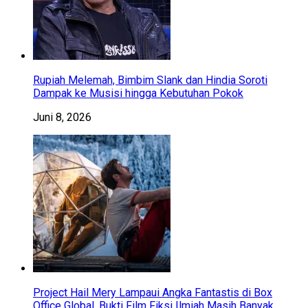
Rupiah Melemah, Bimbim Slank dan Hindia Soroti
Dampak ke Musisi hingga Kebutuhan Pokok
Juni 8, 2026
Project Hail Mery Lampaui Angka Fantastis di Box
Office Global, Bukti Film Fiksi Ilmiah Masih Banyak