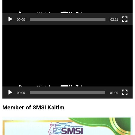
00:00
03:11
Pemutar
Video
00:00
01:00
Member of SMSI Kaltim