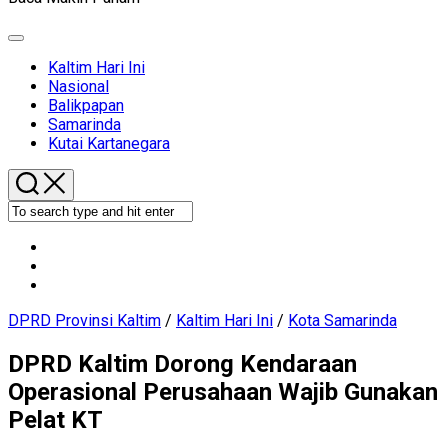
Expand
Menu
Current
Kaltim Hari Ini
Page
Nasional
Parent
Balikpapan
Current
Samarinda
Page
Kutai Kartanegara
Parent
DPRD Provinsi Kaltim
/
Kaltim Hari Ini
/
Kota Samarinda
DPRD Kaltim Dorong Kendaraan
Operasional Perusahaan Wajib Gunakan
Pelat KT