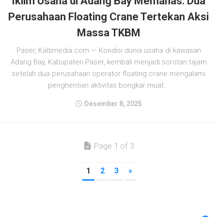
Iklim Usaha di Adang Bay Memanas: Dua
Perusahaan Floating Crane Tertekan Aksi
Massa TKBM
Paser, Kaltimedia.com — Kondisi dunia usaha di kawasan
Adang Bay, Kabupaten Paser, kembali menjadi sorotan tajam
setelah dua perusahaan operator floating crane mengalami
penghentian aktivitas bongkar muat...
Desember 8, 2025
Page 1 of 3
1
2
3
»