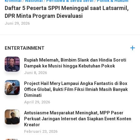
Kriminal
/
Nasional
/
Peristiwa & Serba Serbi
/
Politik & Hukum
Daftar 5 Peserta SPPI Meninggal saat Latsarmil,
DPR Minta Program Dievaluasi
Juni 29, 2026
ENTERTAINMENT
Rupiah Melemah, Bimbim Slank dan Hindia Soroti
Dampak ke Musisi hingga Kebutuhan Pokok
Juni 8, 2026
Project Hail Mery Lampaui Angka Fantastis di Box
Office Global, Bukti Film Fiksi Ilmiah Masih Banyak
Diminati
April 29, 2026
Antusiasme Masyarakat Meningkat, MPP Paser
Perkuat Jaringan Internet dan Siapkan Event Konten
Kreator
Februari 23, 2026