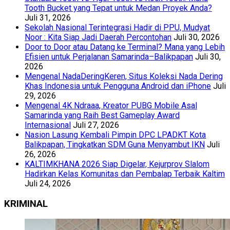
Tooth Bucket yang Tepat untuk Medan Proyek Anda?
Juli 31, 2026
Sekolah Nasional Terintegrasi Hadir di PPU, Mudyat
Noor : Kita Siap Jadi Daerah Percontohan
Juli 30, 2026
Door to Door atau Datang ke Terminal? Mana yang Lebih
Efisien untuk Perjalanan Samarinda–Balikpapan
Juli 30,
2026
Mengenal NadaDeringKeren, Situs Koleksi Nada Dering
Khas Indonesia untuk Pengguna Android dan iPhone
Juli
29, 2026
Mengenal 4K Ndraaa, Kreator PUBG Mobile Asal
Samarinda yang Raih Best Gameplay Award
Internasional
Juli 27, 2026
Nasion Lasung Kembali Pimpin DPC LPADKT Kota
Balikpapan, Tingkatkan SDM Guna Menyambut IKN
Juli
26, 2026
KALTIMKHANA 2026 Siap Digelar, Kejurprov Slalom
Hadirkan Kelas Komunitas dan Pembalap Terbaik Kaltim
Juli 24, 2026
KRIMINAL