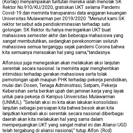
(Korlap) menyampaikan tuntutan mereka ialah menolak SK
Rektor No.910/KU/2020, gratiskan UKT selama Pandemi
Covid-19 dan meminta transparansi data anggaran keuangan
Universitas Mulawarman per 2019/2020. “Menurut kami SK
rektor tersebut ada pendiskriminasian terhadap satu
golongan. SK Rektor itu hanya meringankan UKT buat
mahasiswa semester akhir dan beberapa mahasiswa yang
sangat membutuhkan, sedangkan perekonomian seluruh
mahasiswa semua terganggu sejak pandemi Corona bahwa
kita semuanya merasakan hal yang sama,”tandasnya.
Alfonsius juga menegaskan akan melakukan aksi lanjutan
serentak secara nasional. Ia meminta agar menghentikan
intimidasi terhadap gerakan mahasiswa serta tolak
pemotongan upah maupun PHK terhadap pekerja pendidikan,
mulai dari Dosen, Tenaga Administrasi, Satpam, Pekerja
Kebersihan serta berikan upah dan jaminan kerja yang layak
untuk para pekerja di Kampus Universitas Mulawarman
(UNMUL). “Setelah aksi ini kita akan lakukan konsolidasi
lanjutan sebagai persiapan kita bahwa besok akan kita
lanjutkan kembali aksi serentak secara nasional diberbagai
daerah akan kita melakukan hal yang sama dalam
memperjuangkan UKT yang sangat mahal ini dan Aliansi UGD
telah tergabung di aliansi nasional,” tutup Alfon. (Rcd)