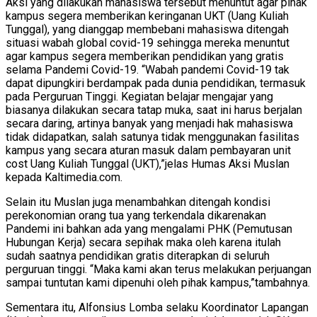
Aksi yang dilakukan mahasiswa tersebut menuntut agar pihak
kampus segera memberikan keringanan UKT (Uang Kuliah
Tunggal), yang dianggap membebani mahasiswa ditengah
situasi wabah global covid-19 sehingga mereka menuntut
agar kampus segera memberikan pendidikan yang gratis
selama Pandemi Covid-19. “Wabah pandemi Covid-19 tak
dapat dipungkiri berdampak pada dunia pendidikan, termasuk
pada Perguruan Tinggi. Kegiatan belajar mengajar yang
biasanya dilakukan secara tatap muka, saat ini harus berjalan
secara daring, artinya banyak yang menjadi hak mahasiswa
tidak didapatkan, salah satunya tidak menggunakan fasilitas
kampus yang secara aturan masuk dalam pembayaran unit
cost Uang Kuliah Tunggal (UKT),”jelas Humas Aksi Muslan
kepada Kaltimedia.com.
Selain itu Muslan juga menambahkan ditengah kondisi
perekonomian orang tua yang terkendala dikarenakan
Pandemi ini bahkan ada yang mengalami PHK (Pemutusan
Hubungan Kerja) secara sepihak maka oleh karena itulah
sudah saatnya pendidikan gratis diterapkan di seluruh
perguruan tinggi. “Maka kami akan terus melakukan perjuangan
sampai tuntutan kami dipenuhi oleh pihak kampus,”tambahnya.
Sementara itu, Alfonsius Lomba selaku Koordinator Lapangan