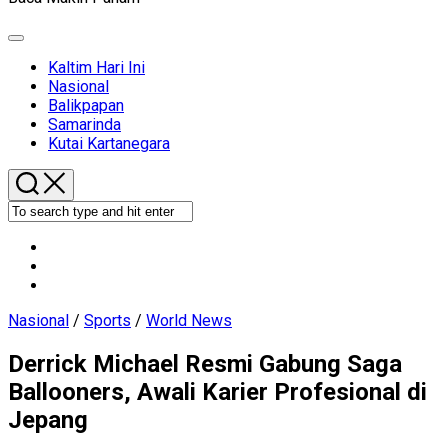
Expand
Menu
Kaltim Hari Ini
Current
Nasional
Page
Balikpapan
Parent
Samarinda
Kutai Kartanegara
Nasional
/
Sports
/
World News
Derrick Michael Resmi Gabung Saga
Ballooners, Awali Karier Profesional di
Jepang