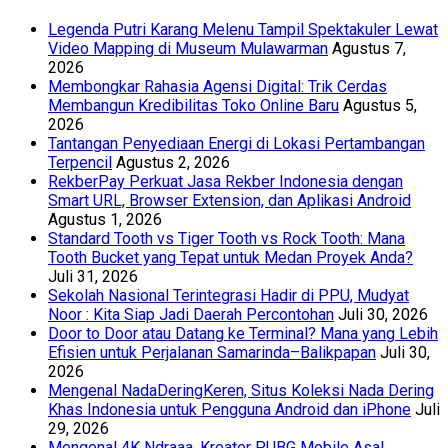
Legenda Putri Karang Melenu Tampil Spektakuler Lewat
Video Mapping di Museum Mulawarman
Agustus 7,
2026
Membongkar Rahasia Agensi Digital: Trik Cerdas
Membangun Kredibilitas Toko Online Baru
Agustus 5,
2026
Tantangan Penyediaan Energi di Lokasi Pertambangan
Terpencil
Agustus 2, 2026
RekberPay Perkuat Jasa Rekber Indonesia dengan
Smart URL, Browser Extension, dan Aplikasi Android
Agustus 1, 2026
Standard Tooth vs Tiger Tooth vs Rock Tooth: Mana
Tooth Bucket yang Tepat untuk Medan Proyek Anda?
Juli 31, 2026
Sekolah Nasional Terintegrasi Hadir di PPU, Mudyat
Noor : Kita Siap Jadi Daerah Percontohan
Juli 30, 2026
Door to Door atau Datang ke Terminal? Mana yang Lebih
Efisien untuk Perjalanan Samarinda–Balikpapan
Juli 30,
2026
Mengenal NadaDeringKeren, Situs Koleksi Nada Dering
Khas Indonesia untuk Pengguna Android dan iPhone
Juli
29, 2026
Mengenal 4K Ndraaa, Kreator PUBG Mobile Asal