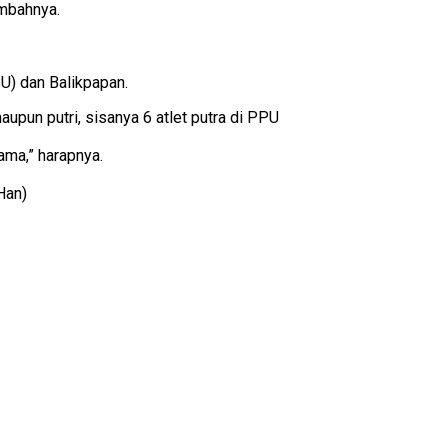
ambahnya.
PU) dan Balikpapan.
upun putri, sisanya 6 atlet putra di PPU
ama,” harapnya.
Han)