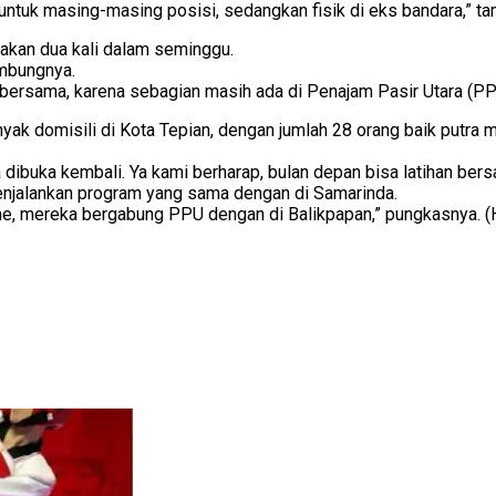
i, untuk masing-masing posisi, sedangkan fisik di eks bandara,” t
adakan dua kali dalam seminggu.
sambungnya.
han bersama, karena sebagian masih ada di Penajam Pasir Utara (P
yak domisili di Kota Tepian, dengan jumlah 28 orang baik putra ma
ibuka kembali. Ya kami berharap, bulan depan bisa latihan bers
 menjalankan program yang sama dengan di Samarinda.
game, mereka bergabung PPU dengan di Balikpapan,” pungkasnya. (