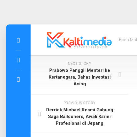
Skip
to
Baca Ma
content
NEXT STORY
Prabowo Panggil Menteri ke
Kertanegara, Bahas Investasi
Asing
PREVIOUS STORY
Derrick Michael Resmi Gabung
Saga Ballooners, Awali Karier
Profesional di Jepang