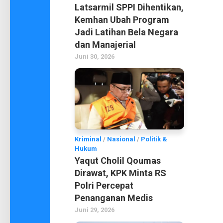
Latsarmil SPPI Dihentikan,
Kemhan Ubah Program
Jadi Latihan Bela Negara
dan Manajerial
Juni 30, 2026
Kriminal
/
Nasional
/
Politik &
Hukum
Yaqut Cholil Qoumas
Dirawat, KPK Minta RS
Polri Percepat
Penanganan Medis
Juni 29, 2026