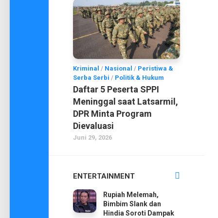
Kriminal
/
Nasional
/
Peristiwa &
Serba Serbi
/
Politik & Hukum
Daftar 5 Peserta SPPI
Meninggal saat Latsarmil,
DPR Minta Program
Dievaluasi
Juni 29, 2026
ENTERTAINMENT
Rupiah Melemah,
Bimbim Slank dan
Hindia Soroti Dampak