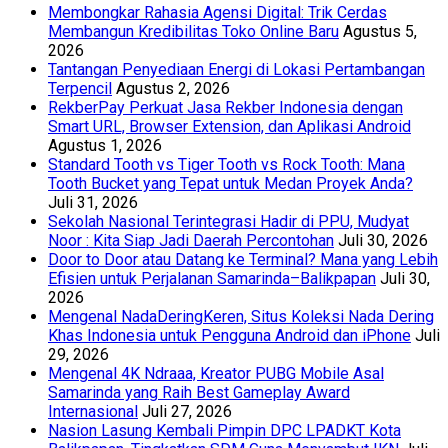
Membongkar Rahasia Agensi Digital: Trik Cerdas
Membangun Kredibilitas Toko Online Baru
Agustus 5,
2026
Tantangan Penyediaan Energi di Lokasi Pertambangan
Terpencil
Agustus 2, 2026
RekberPay Perkuat Jasa Rekber Indonesia dengan
Smart URL, Browser Extension, dan Aplikasi Android
Agustus 1, 2026
Standard Tooth vs Tiger Tooth vs Rock Tooth: Mana
Tooth Bucket yang Tepat untuk Medan Proyek Anda?
Juli 31, 2026
Sekolah Nasional Terintegrasi Hadir di PPU, Mudyat
Noor : Kita Siap Jadi Daerah Percontohan
Juli 30, 2026
Door to Door atau Datang ke Terminal? Mana yang Lebih
Efisien untuk Perjalanan Samarinda–Balikpapan
Juli 30,
2026
Mengenal NadaDeringKeren, Situs Koleksi Nada Dering
Khas Indonesia untuk Pengguna Android dan iPhone
Juli
29, 2026
Mengenal 4K Ndraaa, Kreator PUBG Mobile Asal
Samarinda yang Raih Best Gameplay Award
Internasional
Juli 27, 2026
Nasion Lasung Kembali Pimpin DPC LPADKT Kota