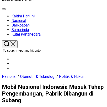
Expand
Menu
Kaltim Hari Ini
Current
Nasional
Page
Balikpapan
Parent
Samarinda
Kutai Kartanegara
Nasional
/
Otomotif & Teknologi
/
Politik & Hukum
Mobil Nasional Indonesia Masuk Tahap
Pengembangan, Pabrik Dibangun di
Subang