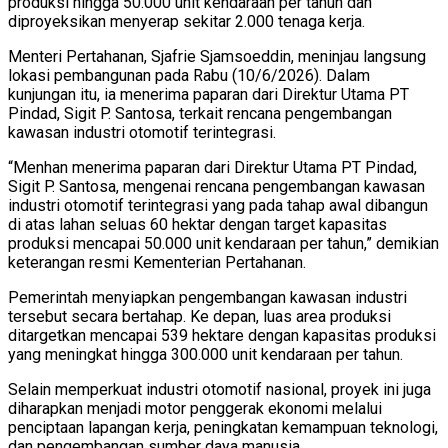
produksi hingga 50.000 unit kendaraan per tahun dan
diproyeksikan menyerap sekitar 2.000 tenaga kerja.
Menteri Pertahanan, Sjafrie Sjamsoeddin, meninjau langsung
lokasi pembangunan pada Rabu (10/6/2026). Dalam
kunjungan itu, ia menerima paparan dari Direktur Utama PT
Pindad, Sigit P. Santosa, terkait rencana pengembangan
kawasan industri otomotif terintegrasi.
“Menhan menerima paparan dari Direktur Utama PT Pindad,
Sigit P. Santosa, mengenai rencana pengembangan kawasan
industri otomotif terintegrasi yang pada tahap awal dibangun
di atas lahan seluas 60 hektar dengan target kapasitas
produksi mencapai 50.000 unit kendaraan per tahun,” demikian
keterangan resmi Kementerian Pertahanan.
Pemerintah menyiapkan pengembangan kawasan industri
tersebut secara bertahap. Ke depan, luas area produksi
ditargetkan mencapai 539 hektare dengan kapasitas produksi
yang meningkat hingga 300.000 unit kendaraan per tahun.
Selain memperkuat industri otomotif nasional, proyek ini juga
diharapkan menjadi motor penggerak ekonomi melalui
penciptaan lapangan kerja, peningkatan kemampuan teknologi,
dan pengembangan sumber daya manusia.