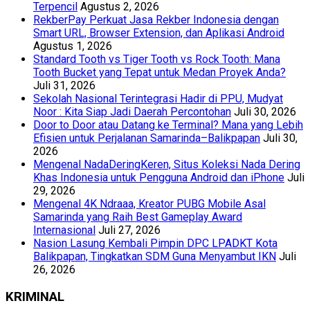
Terpencil
Agustus 2, 2026
RekberPay Perkuat Jasa Rekber Indonesia dengan
Smart URL, Browser Extension, dan Aplikasi Android
Agustus 1, 2026
Standard Tooth vs Tiger Tooth vs Rock Tooth: Mana
Tooth Bucket yang Tepat untuk Medan Proyek Anda?
Juli 31, 2026
Sekolah Nasional Terintegrasi Hadir di PPU, Mudyat
Noor : Kita Siap Jadi Daerah Percontohan
Juli 30, 2026
Door to Door atau Datang ke Terminal? Mana yang Lebih
Efisien untuk Perjalanan Samarinda–Balikpapan
Juli 30,
2026
Mengenal NadaDeringKeren, Situs Koleksi Nada Dering
Khas Indonesia untuk Pengguna Android dan iPhone
Juli
29, 2026
Mengenal 4K Ndraaa, Kreator PUBG Mobile Asal
Samarinda yang Raih Best Gameplay Award
Internasional
Juli 27, 2026
Nasion Lasung Kembali Pimpin DPC LPADKT Kota
Balikpapan, Tingkatkan SDM Guna Menyambut IKN
Juli
26, 2026
KRIMINAL