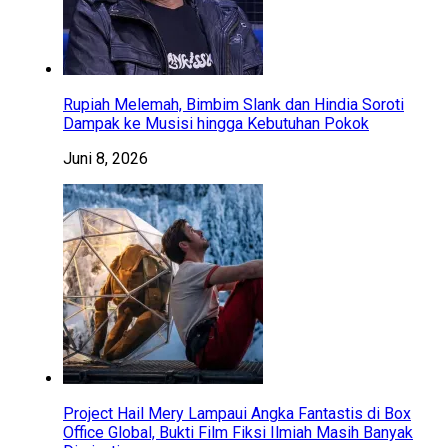
Rupiah Melemah, Bimbim Slank dan Hindia Soroti
Dampak ke Musisi hingga Kebutuhan Pokok
Juni 8, 2026
Project Hail Mery Lampaui Angka Fantastis di Box
Office Global, Bukti Film Fiksi Ilmiah Masih Banyak