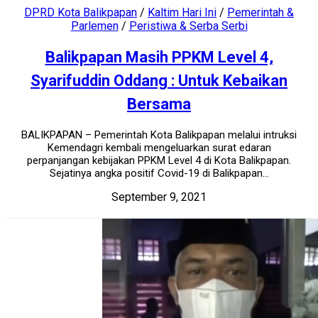
DPRD Kota Balikpapan
/
Kaltim Hari Ini
/
Pemerintah &
Parlemen
/
Peristiwa & Serba Serbi
Balikpapan Masih PPKM Level 4,
Syarifuddin Oddang : Untuk Kebaikan
Bersama
BALIKPAPAN – Pemerintah Kota Balikpapan melalui intruksi
Kemendagri kembali mengeluarkan surat edaran
perpanjangan kebijakan PPKM Level 4 di Kota Balikpapan.
Sejatinya angka positif Covid-19 di Balikpapan...
September 9, 2021