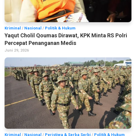
Kriminal
/
Nasional
/
Politik & Hukum
Yaqut Cholil Qoumas Dirawat, KPK Minta RS Polri
Percepat Penanganan Medis
Juni 29, 2026
Kriminal
/
Nasional
/
Peristiwa & Serba Serbi
/
Politik & Hukum