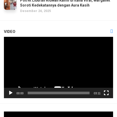
Potret Liburan Ridwan Kamil di Italia Viral, Warganet
Soroti Kedekatannya dengan Aura Kasih
Desember 24, 2025
VIDEO
Pemutar
Video
00:00
03:11
Pemutar