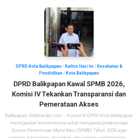
DPRD Kota Balikpapan
/
Kaltim Hari Ini
/
Kesehatan &
Pendidikan
/
Kota Balikpapan
DPRD Balikpapan Kawal SPMB 2026,
Komisi IV Tekankan Transparansi dan
Pemerataan Akses
Balikpapan, Kaltimedia.com – Komisi IV DPRD Kota Balikpapan
menegaskan komitmennya untuk mengawal pelaksanaan
Sistem Penerimaan Murid Baru (SPMB) Tahun 2026 agar
berjalan transparan, akuntabel, dan mampu memberikan...