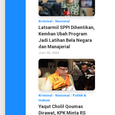
Kriminal
/
Nasional
Latsarmil SPPI Dihentikan,
Kemhan Ubah Program
Jadi Latihan Bela Negara
dan Manajerial
Juni 30, 2026
Kriminal
/
Nasional
/
Politik &
Hukum
Yaqut Cholil Qoumas
Dirawat, KPK Minta RS