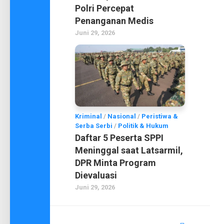
Polri Percepat
Penanganan Medis
Juni 29, 2026
Kriminal
/
Nasional
/
Peristiwa &
Serba Serbi
/
Politik & Hukum
Daftar 5 Peserta SPPI
Meninggal saat Latsarmil,
DPR Minta Program
Dievaluasi
Juni 29, 2026