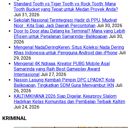
Standard Tooth vs Tiger Tooth vs Rock Tooth: Mana
Tooth Bucket yang Tepat untuk Medan Proyek Anda?
Juli 31, 2026
Sekolah Nasional Terintegrasi Hadir di PPU, Mudyat
Noor : Kita Siap Jadi Daerah Percontohan
Juli 30, 2026
Door to Door atau Datang ke Terminal? Mana yang Lebih
Efisien untuk Perjalanan Samarinda–Balikpapan
Juli 30,
2026
Mengenal NadaDeringKeren, Situs Koleksi Nada Dering
Khas Indonesia untuk Pengguna Android dan iPhone
Juli
29, 2026
Mengenal 4K Ndraaa, Kreator PUBG Mobile Asal
Samarinda yang Raih Best Gameplay Award
Internasional
Juli 27, 2026
Nasion Lasung Kembali Pimpin DPC LPADKT Kota
Balikpapan, Tingkatkan SDM Guna Menyambut IKN
Juli
26, 2026
KALTIMKHANA 2026 Siap Digelar, Kejurprov Slalom
Hadirkan Kelas Komunitas dan Pembalap Terbaik Kaltim
Juli 24, 2026
KRIMINAL