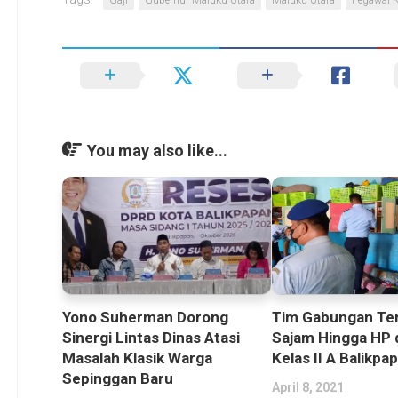
Gaji
Gubernur Maluku Utara
Maluku Utara
Pegawai K
You may also like...
Yono Suherman Dorong
Tim Gabungan T
Sinergi Lintas Dinas Atasi
Sajam Hingga HP 
Masalah Klasik Warga
Kelas II A Balikpa
Sepinggan Baru
April 8, 2021