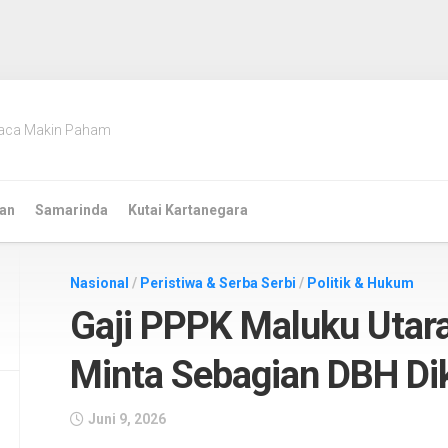
aca Makin Paham
an
Samarinda
Kutai Kartanegara
Nasional
/
Peristiwa & Serba Serbi
/
Politik & Hukum
Gaji PPPK Maluku Utara
Minta Sebagian DBH Di
Juni 9, 2026