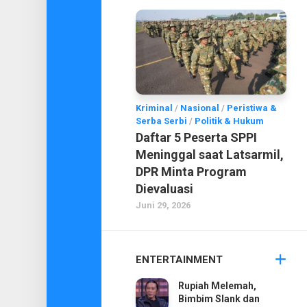
Kriminal
/
Nasional
/
Peristiwa &
Serba Serbi
/
Politik & Hukum
Daftar 5 Peserta SPPI
Meninggal saat Latsarmil,
DPR Minta Program
Dievaluasi
Juni 29, 2026
ENTERTAINMENT
Rupiah Melemah,
Bimbim Slank dan