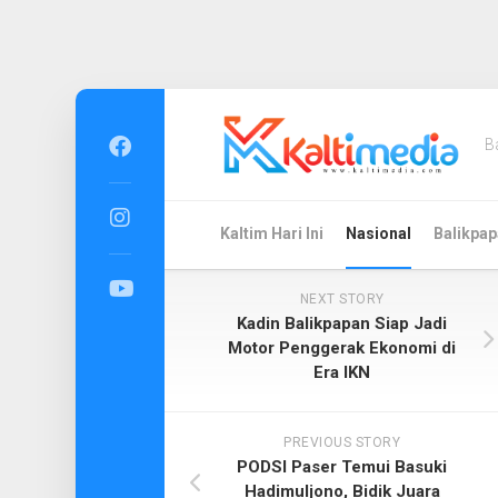
Skip
to
B
content
Kaltim Hari Ini
Nasional
Balikpap
NEXT STORY
Kadin Balikpapan Siap Jadi
Motor Penggerak Ekonomi di
Era IKN
PREVIOUS STORY
PODSI Paser Temui Basuki
Hadimuljono, Bidik Juara