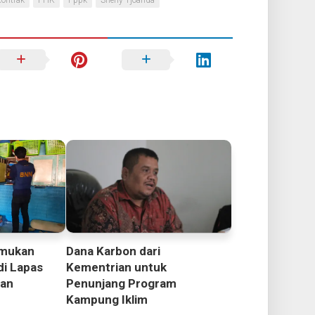
ontrak
PHK
Pppk
Sherly Tjoanda
Dana Karbon dari
emukan
Kementrian untuk
di Lapas
Penunjang Program
pan
Kampung Iklim