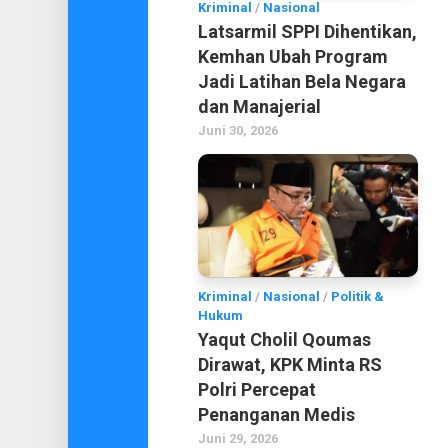
Kriminal
/
Nasional
Latsarmil SPPI Dihentikan,
Kemhan Ubah Program
Jadi Latihan Bela Negara
dan Manajerial
Juni 30, 2026
Kriminal
/
Nasional
/
Politik &
Hukum
Yaqut Cholil Qoumas
Dirawat, KPK Minta RS
Polri Percepat
Penanganan Medis
Juni 29, 2026