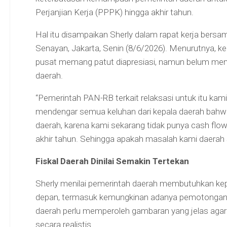
Perjanjian Kerja (PPPK) hingga akhir tahun.
Hal itu disampaikan Sherly dalam rapat kerja bersa
Senayan, Jakarta, Senin (8/6/2026). Menurutnya, keb
pusat memang patut diapresiasi, namun belum men
daerah.
“Pemerintah PAN-RB terkait relaksasi untuk itu kami
mendengar semua keluhan dari kepala daerah bahwa
daerah, karena kami sekarang tidak punya cash fl
akhir tahun. Sehingga apakah masalah kami daerah s
Fiskal Daerah Dinilai Semakin Tertekan
Sherly menilai pemerintah daerah membutuhkan kepa
depan, termasuk kemungkinan adanya pemotongan 
daerah perlu memperoleh gambaran yang jelas aga
secara realistis.