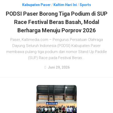
Kabupaten Paser
/
Kaltim Hari Ini
/
Sports
PODSI Paser Borong Tiga Podium di SUP
Race Festival Beras Basah, Modal
Berharga Menuju Porprov 2026
Paser, Kaltimedia.com – Pengurus Persatuan Olahraga
Dayung Seluruh Indonesia (PODSI) Kabupaten Paser
membawa pulang tiga podium dari nomor Stand Up Paddle
(SUP) Race pada Festival Beras...
Juni 29, 2026