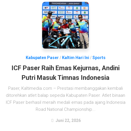
Kabupaten Paser
/
Kaltim Hari Ini
/
Sports
ICF Paser Raih Emas Kejurnas, Andini
Putri Masuk Timnas Indonesia
Paser, Kaltimedia.com – Prestasi membanggakan kembali
ditorehkan atlet balap sepeda Kabupaten Paser. Atlet binaan
ICF Paser berhasil meraih medali emas pada ajang Indonesia
Road National Championship...
Juni 22, 2026