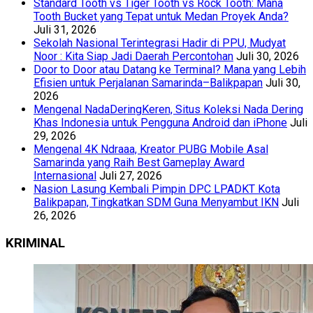
Standard Tooth vs Tiger Tooth vs Rock Tooth: Mana
Tooth Bucket yang Tepat untuk Medan Proyek Anda?
Juli 31, 2026
Sekolah Nasional Terintegrasi Hadir di PPU, Mudyat
Noor : Kita Siap Jadi Daerah Percontohan
Juli 30, 2026
Door to Door atau Datang ke Terminal? Mana yang Lebih
Efisien untuk Perjalanan Samarinda–Balikpapan
Juli 30,
2026
Mengenal NadaDeringKeren, Situs Koleksi Nada Dering
Khas Indonesia untuk Pengguna Android dan iPhone
Juli
29, 2026
Mengenal 4K Ndraaa, Kreator PUBG Mobile Asal
Samarinda yang Raih Best Gameplay Award
Internasional
Juli 27, 2026
Nasion Lasung Kembali Pimpin DPC LPADKT Kota
Balikpapan, Tingkatkan SDM Guna Menyambut IKN
Juli
26, 2026
KRIMINAL