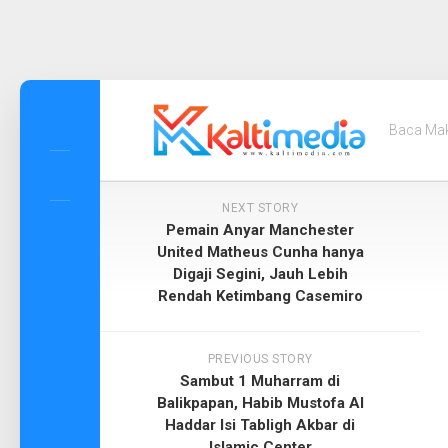
Skip
to
Baca Ma
content
NEXT STORY
Pemain Anyar Manchester
United Matheus Cunha hanya
Digaji Segini, Jauh Lebih
Rendah Ketimbang Casemiro
PREVIOUS STORY
Sambut 1 Muharram di
Balikpapan, Habib Mustofa Al
Haddar Isi Tabligh Akbar di
Islamic Center