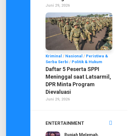
Juni 29, 2026
Kriminal
/
Nasional
/
Peristiwa &
Serba Serbi
/
Politik & Hukum
Daftar 5 Peserta SPPI
Meninggal saat Latsarmil,
DPR Minta Program
Dievaluasi
Juni 29, 2026
ENTERTAINMENT
Rupiah Melemah,