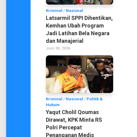
Kriminal
/
Nasional
Latsarmil SPPI Dihentikan,
Kemhan Ubah Program
Jadi Latihan Bela Negara
dan Manajerial
Juni 30, 2026
Kriminal
/
Nasional
/
Politik &
Hukum
Yaqut Cholil Qoumas
Dirawat, KPK Minta RS
Polri Percepat
Penanganan Medis