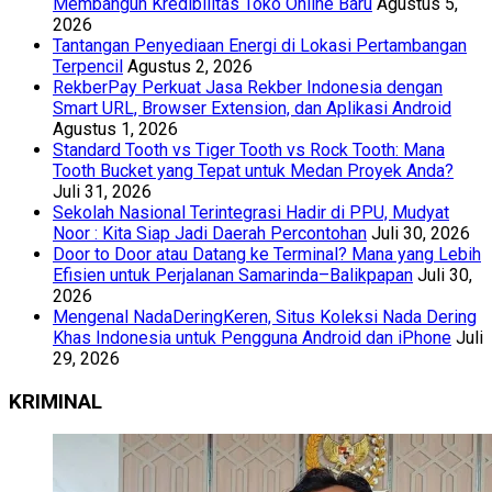
Membangun Kredibilitas Toko Online Baru
Agustus 5,
2026
Tantangan Penyediaan Energi di Lokasi Pertambangan
Terpencil
Agustus 2, 2026
RekberPay Perkuat Jasa Rekber Indonesia dengan
Smart URL, Browser Extension, dan Aplikasi Android
Agustus 1, 2026
Standard Tooth vs Tiger Tooth vs Rock Tooth: Mana
Tooth Bucket yang Tepat untuk Medan Proyek Anda?
Juli 31, 2026
Sekolah Nasional Terintegrasi Hadir di PPU, Mudyat
Noor : Kita Siap Jadi Daerah Percontohan
Juli 30, 2026
Door to Door atau Datang ke Terminal? Mana yang Lebih
Efisien untuk Perjalanan Samarinda–Balikpapan
Juli 30,
2026
Mengenal NadaDeringKeren, Situs Koleksi Nada Dering
Khas Indonesia untuk Pengguna Android dan iPhone
Juli
29, 2026
KRIMINAL