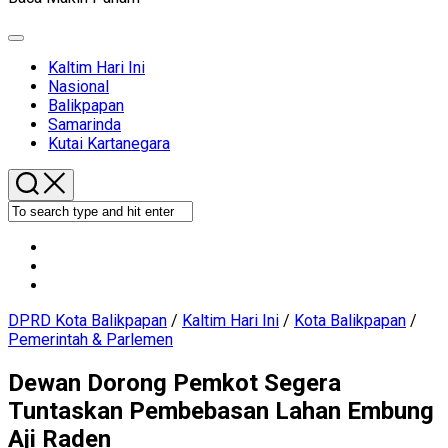
Expand
Menu
Current
Kaltim Hari Ini
Page
Nasional
Parent
Current
Balikpapan
Page
Samarinda
Parent
Kutai Kartanegara
DPRD Kota Balikpapan
/
Kaltim Hari Ini
/
Kota Balikpapan
/
Pemerintah & Parlemen
Dewan Dorong Pemkot Segera
Tuntaskan Pembebasan Lahan Embung
Aji Raden