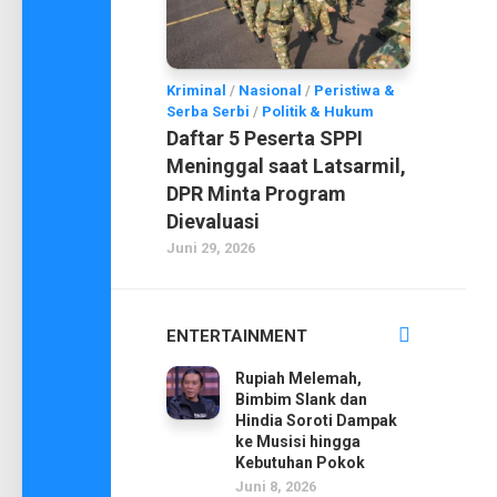
Kriminal
/
Nasional
/
Peristiwa &
Serba Serbi
/
Politik & Hukum
Daftar 5 Peserta SPPI
Meninggal saat Latsarmil,
DPR Minta Program
Dievaluasi
Juni 29, 2026
ENTERTAINMENT
Rupiah Melemah,
Bimbim Slank dan
Hindia Soroti Dampak
ke Musisi hingga
Kebutuhan Pokok
Juni 8, 2026