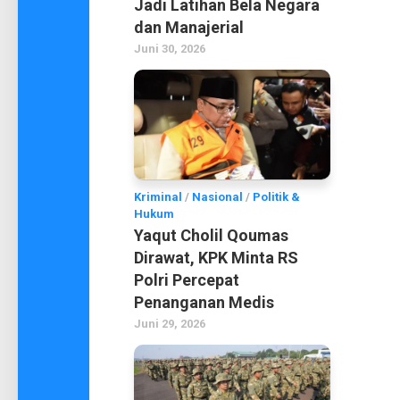
Jadi Latihan Bela Negara
dan Manajerial
Juni 30, 2026
Kriminal
/
Nasional
/
Politik &
Hukum
Yaqut Cholil Qoumas
Dirawat, KPK Minta RS
Polri Percepat
Penanganan Medis
Juni 29, 2026