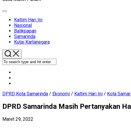
Expand
Menu
Current
Kaltim Hari Ini
Page
Nasional
Parent
Balikpapan
Current
Samarinda
Page
Kutai Kartanegara
Parent
DPRD Kota Samarinda
/
Ekonomi
/
Kaltim Hari Ini
/
Kota Samar
DPRD Samarinda Masih Pertanyakan Har
Maret 29, 2022