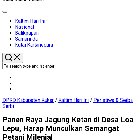
Expand
Menu
Current
Kaltim Hari Ini
Page
Nasional
Parent
Balikpapan
Samarinda
Kutai Kartanegara
DPRD Kabupaten Kukar
/
Kaltim Hari Ini
/
Peristiwa & Serba
Serbi
Panen Raya Jagung Ketan di Desa Loa
Lepu, Harap Munculkan Semangat
Petani Milenial