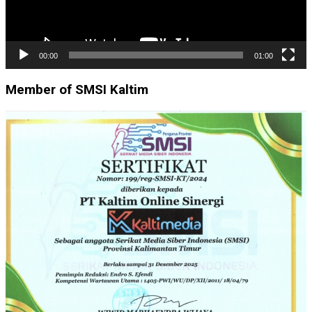
00:00
01:00
Member of SMSI Kaltim