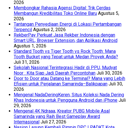
2026
Membongkar Rahasia Agensi Digital: Trik Cerdas
Membangun Kredibilitas Toko Online Baru
Agustus 5,
2026
Tantangan Penyediaan Energi di Lokasi Pertambangan
Terpencil
Agustus 2, 2026
RekberPay Perkuat Jasa Rekber Indonesia dengan
Smart URL, Browser Extension, dan Aplikasi Android
Agustus 1, 2026
Standard Tooth vs Tiger Tooth vs Rock Tooth: Mana
Tooth Bucket yang Tepat untuk Medan Proyek Anda?
Juli 31, 2026
Sekolah Nasional Terintegrasi Hadir di PPU, Mudyat
Noor : Kita Siap Jadi Daerah Percontohan
Juli 30, 2026
Door to Door atau Datang ke Terminal? Mana yang Lebih
Efisien untuk Perjalanan Samarinda–Balikpapan
Juli 30,
2026
Mengenal NadaDeringKeren, Situs Koleksi Nada Dering
Khas Indonesia untuk Pengguna Android dan iPhone
Juli
29, 2026
Mengenal 4K Ndraaa, Kreator PUBG Mobile Asal
Samarinda yang Raih Best Gameplay Award
Internasional
Juli 27, 2026
Nasion Lasung Kembali Pimpin DPC LPADKT Kota