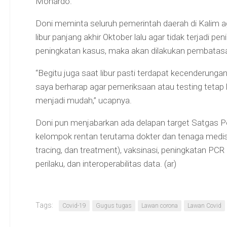
Monardo.
Doni meminta seluruh pemerintah daerah di Kalim a
libur panjang akhir Oktober lalu agar tidak terjadi pe
peningkatan kasus, maka akan dilakukan pembatasan
“Begitu juga saat libur pasti terdapat kecenderun
saya berharap agar pemeriksaan atau testing tetap 
menjadi mudah,” ucapnya.
Doni pun menjabarkan ada delapan target Satgas Pe
kelompok rentan terutama dokter dan tenaga medis,
tracing, dan treatment), vaksinasi, peningkatan PCR
perilaku, dan interoperabilitas data. (ar)
Tags:
Covid-19
Gugus tugas
Lawan corona
Lawan Covid