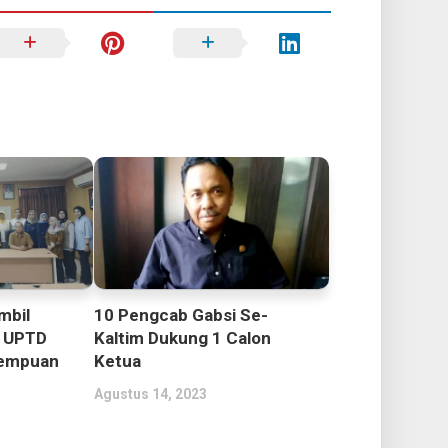
mbil
10 Pengcab Gabsi Se-
D UPTD
Kaltim Dukung 1 Calon
rempuan
Ketua
Agustus 14, 2023