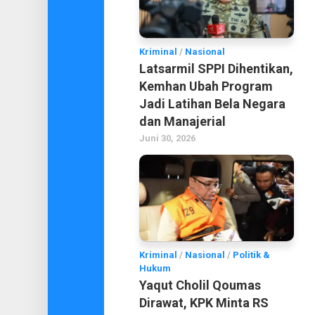
Kriminal
/
Nasional
Latsarmil SPPI Dihentikan,
Kemhan Ubah Program
Jadi Latihan Bela Negara
dan Manajerial
Juni 30, 2026
Kriminal
/
Nasional
/
Politik &
Hukum
Yaqut Cholil Qoumas
Dirawat, KPK Minta RS