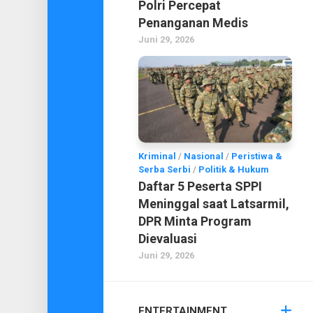
Polri Percepat
Penanganan Medis
Juni 29, 2026
Kriminal
/
Nasional
/
Peristiwa &
Serba Serbi
/
Politik & Hukum
Daftar 5 Peserta SPPI
Meninggal saat Latsarmil,
DPR Minta Program
Dievaluasi
Juni 29, 2026
ENTERTAINMENT