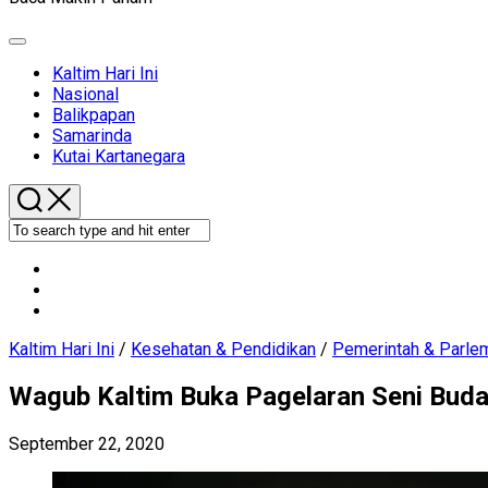
Expand
Menu
Current
Kaltim Hari Ini
Page
Nasional
Parent
Balikpapan
Samarinda
Kutai Kartanegara
Kaltim Hari Ini
/
Kesehatan & Pendidikan
/
Pemerintah & Parle
Wagub Kaltim Buka Pagelaran Seni Buda
September 22, 2020