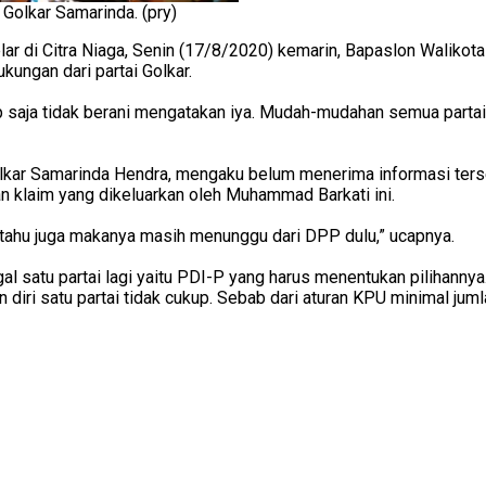
 Golkar Samarinda. (pry)
lar di Citra Niaga, Senin (17/8/2020) kemarin, Bapaslon Waliko
ungan dari partai Golkar.
ap saja tidak berani mengatakan iya. Mudah-mudahan semua part
olkar Samarinda Hendra, mengaku belum menerima informasi terse
an klaim yang dikeluarkan oleh Muhammad Barkati ini.
 tahu juga makanya masih menunggu dari DPP dulu,” ucapnya.
gal satu partai lagi yaitu PDI-P yang harus menentukan pilihannya
n diri satu partai tidak cukup. Sebab dari aturan KPU minimal ju