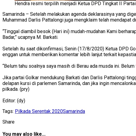
Hendra resmi terpilih menjadi Ketua DPD Tingkat II Partai
Samarinda – Setelah melakukan agenda deklarasinya yang dige
Muhammad Darlis Pattalongi juga mengklaim telah mendapat duk
“Tinggal diambil besok (Hari ini) mudah-mudahan Kami berhar
Badar,” ucapnya M. Barkati.
Setelah itu saat dikonfirmasi, Senin (17/8/2020) Ketua DPD G
enggan untuk memberikan komentar lebih lanjut terkait kepasti
“Belum tahu soalnya saya masih di Berau ada musda ini. Belum
Jika partai Golkar mendukung Barkati dan Darlis Pattalongi ting
delapan kursi di parlemen Samarinda, dan jika ingin mencalonka
pilkada. (pry)
Editor: (dy)
Tags:
Pilkada Serentak 2020
Samarinda
Share
You may also like...