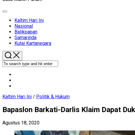
Expand
Menu
Current
Kaltim Hari Ini
Page
Nasional
Parent
Balikpapan
Samarinda
Kutai Kartanegara
Kaltim Hari Ini
/
Politik & Hukum
Bapaslon Barkati-Darlis Klaim Dapat D
Agustus 18, 2020