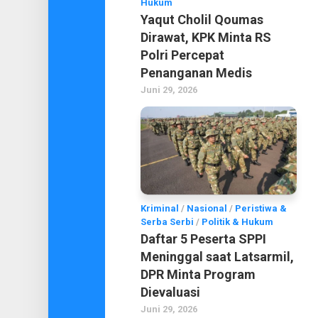
Hukum
Yaqut Cholil Qoumas
Dirawat, KPK Minta RS
Polri Percepat
Penanganan Medis
Juni 29, 2026
Kriminal
/
Nasional
/
Peristiwa &
Serba Serbi
/
Politik & Hukum
Daftar 5 Peserta SPPI
Meninggal saat Latsarmil,
DPR Minta Program
Dievaluasi
Juni 29, 2026