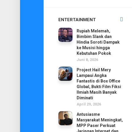
ENTERTAINMENT
Rupiah Melemah,
Bimbim Slank dan
Hindia Soroti Dampak
ke Musisi hingga
Kebutuhan Pokok
Juni 8, 2026
Project Hail Mery
Lampaui Angka
Fantastis di Box Office
Global, Bukti Film Fiksi
Ilmiah Masih Banyak
Diminati
April 29, 2026
Antusiasme
Masyarakat Meningkat,
MPP Paser Perkuat
Jaringan Internet dan