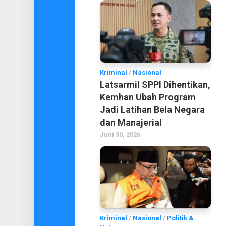
Kriminal
/
Nasional
Latsarmil SPPI Dihentikan,
Kemhan Ubah Program
Jadi Latihan Bela Negara
dan Manajerial
Juni 30, 2026
Kriminal
/
Nasional
/
Politik &