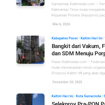
Samarinda, Kaltimedia.com — Peng
Kalimantan Timur mulai menjalan
Kejuaraan Provinsi (Kejurprov) pad
Mei 6, 2026
Kabupaten Paser
/
Kaltim Hari Ini
/
Bangkit dari Vakum, 
dan SDM Menuju Por
Paser, Kaltimedia.com – Federasi
mulai memanaskan mesin organisas
(Porprov) Kaltim VIII yang akan dig
Desember 20, 2025
Kaltim Hari Ini
/
Kota Samarinda
/
Selekprov Pra-PON Pa