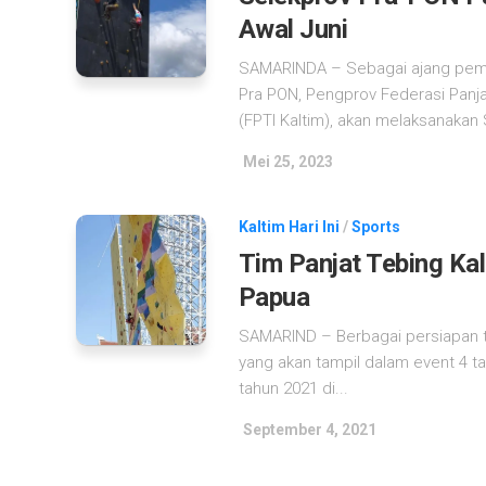
Awal Juni
SAMARINDA – Sebagai ajang pema
Pra PON, Pengprov Federasi Panja
(FPTI Kaltim), akan melaksanakan S
Mei 25, 2023
Kaltim Hari Ini
/
Sports
Tim Panjat Tebing Ka
Papua
SAMARIND – Berbagai persiapan te
yang akan tampil dalam event 4 t
tahun 2021 di...
September 4, 2021