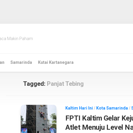
aca Makin Paham
an
Samarinda
Kutai Kartanegara
Tagged:
Panjat Tebing
Kaltim Hari Ini
/
Kota Samarinda
/
FPTI Kaltim Gelar Kej
Atlet Menuju Level Na