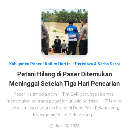
Kabupaten Paser
/
Kaltim Hari Ini
/
Peristiwa & Serba Serbi
Petani Hilang di Paser Ditemukan
Meninggal Setelah Tiga Hari Pencarian
Paser, Kaltimedia.com – Tim SAR gabungan berhasil
menemukan seorang petani lanjut usia berinisial H (71) yang
sebelumnya dilaporkan hilang di Desa Pasir Belengkong,
Kecamatan Paser Belengkong,...
Juni 13, 2026