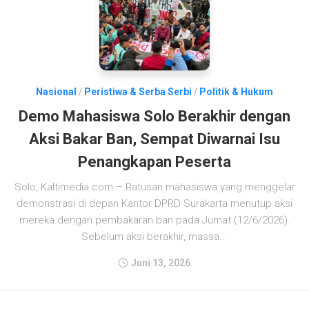
Nasional
/
Peristiwa & Serba Serbi
/
Politik & Hukum
Demo Mahasiswa Solo Berakhir dengan
Aksi Bakar Ban, Sempat Diwarnai Isu
Penangkapan Peserta
Solo, Kaltimedia.com – Ratusan mahasiswa yang menggelar
demonstrasi di depan Kantor DPRD Surakarta menutup aksi
mereka dengan pembakaran ban pada Jumat (12/6/2026).
Sebelum aksi berakhir, massa...
Juni 13, 2026