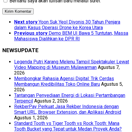
Beritahu saya akan tulisan baru melalui surel.
Next story
Yoon Suk Yeol Divonis 30 Tahun Penjara
dalam Kasus Operasi Drone ke Korea Utara
Previous story
Demo BEM UI Bawa 5 Tuntutan, Massa
Mahasiswa Dialihkan ke DPR RI
NEWSUPDATE
Legenda Putri Karang Melenu Tampil Spektakuler Lewat
Video Mapping di Museum Mulawarman
Agustus 7,
2026
Membongkar Rahasia Agensi Digital: Trik Cerdas
Membangun Kredibilitas Toko Online Baru
Agustus 5,
2026
Tantangan Penyediaan Energi di Lokasi Pertambangan
Terpencil
Agustus 2, 2026
RekberPay Perkuat Jasa Rekber Indonesia dengan
Smart URL, Browser Extension, dan Aplikasi Android
Agustus 1, 2026
Standard Tooth vs Tiger Tooth vs Rock Tooth: Mana
Tooth Bucket yang Tepat untuk Medan Proyek Anda?