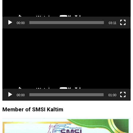
00:00
03:11
Pemutar
Video
00:00
01:00
Member of SMSI Kaltim