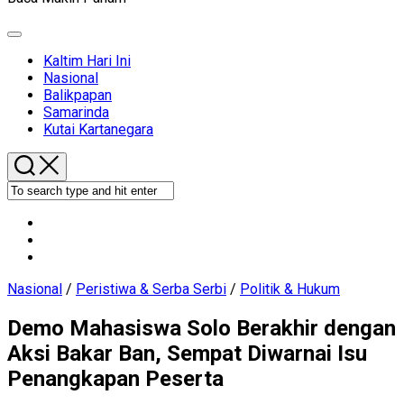
Expand
Menu
Kaltim Hari Ini
Current
Nasional
Page
Balikpapan
Parent
Samarinda
Kutai Kartanegara
Nasional
/
Peristiwa & Serba Serbi
/
Politik & Hukum
Demo Mahasiswa Solo Berakhir dengan
Aksi Bakar Ban, Sempat Diwarnai Isu
Penangkapan Peserta