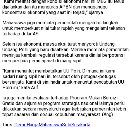
“Kami melihat dengan kondisi ekonomi hari ini MBG itu terus
dijalankan dan itu menguras APBN dan mengganggu
konsentrasi ekonomi yang saat ini terjadi,” ujarnya.
Mahasiswa juga meminta pemerintah mengambil langkah
untuk memperkuat nilai tukar rupiah yang mengalami tekanan
terhadap dolar AS.
Selain isu ekonomi, massa aksi turut menyoroti Undang-
Undang Polri yang baru disahkan. Mereka meminta pemerintah
meninjau kembali regulasi tersebut karena dinilai berpotensi
memperluas peran aparat di ruang sipil.
“Kami menuntut membatalkan UU Polri. Di mana ini kami
sadari ruang sipil hari ini tersebut oleh petugas-petugas
bersenjata. Kami di sini hadir untuk menuntut pencabutan UU
Polri ini,” kata Arif.
Ia juga menilai evaluasi terhadap Program Makan Bergizi
Gratis dan sejumlah program strategis nasional lainnya perlu
dilakukan secara menyeluruh agar kebijakan pemerintah lebih
tepat sasaran dan sesuai kebutuhan masyarakat. (Ang)
Tags:
Demo
Harga
Mahasiswa
Solo
Surakarta