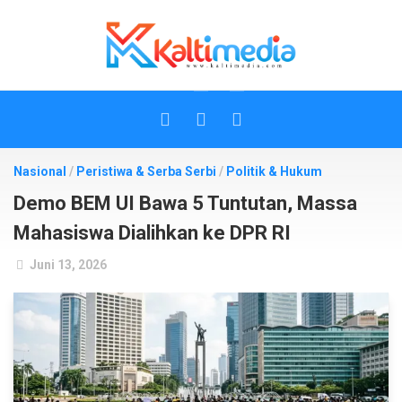
Skip
to
content
Nasional
/
Peristiwa & Serba Serbi
/
Politik & Hukum
Demo BEM UI Bawa 5 Tuntutan, Massa
Mahasiswa Dialihkan ke DPR RI
Juni 13, 2026