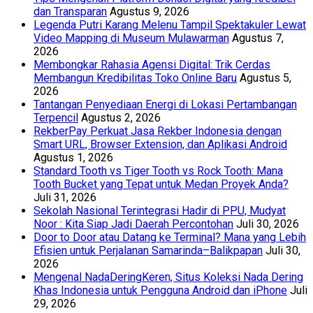
dan Transparan
Agustus 9, 2026
Legenda Putri Karang Melenu Tampil Spektakuler Lewat
Video Mapping di Museum Mulawarman
Agustus 7,
2026
Membongkar Rahasia Agensi Digital: Trik Cerdas
Membangun Kredibilitas Toko Online Baru
Agustus 5,
2026
Tantangan Penyediaan Energi di Lokasi Pertambangan
Terpencil
Agustus 2, 2026
RekberPay Perkuat Jasa Rekber Indonesia dengan
Smart URL, Browser Extension, dan Aplikasi Android
Agustus 1, 2026
Standard Tooth vs Tiger Tooth vs Rock Tooth: Mana
Tooth Bucket yang Tepat untuk Medan Proyek Anda?
Juli 31, 2026
Sekolah Nasional Terintegrasi Hadir di PPU, Mudyat
Noor : Kita Siap Jadi Daerah Percontohan
Juli 30, 2026
Door to Door atau Datang ke Terminal? Mana yang Lebih
Efisien untuk Perjalanan Samarinda–Balikpapan
Juli 30,
2026
Mengenal NadaDeringKeren, Situs Koleksi Nada Dering
Khas Indonesia untuk Pengguna Android dan iPhone
Juli
29, 2026