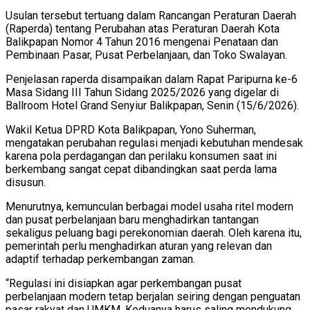
Usulan tersebut tertuang dalam Rancangan Peraturan Daerah
(Raperda) tentang Perubahan atas Peraturan Daerah Kota
Balikpapan Nomor 4 Tahun 2016 mengenai Penataan dan
Pembinaan Pasar, Pusat Perbelanjaan, dan Toko Swalayan.
Penjelasan raperda disampaikan dalam Rapat Paripurna ke-6
Masa Sidang III Tahun Sidang 2025/2026 yang digelar di
Ballroom Hotel Grand Senyiur Balikpapan, Senin (15/6/2026).
Wakil Ketua DPRD Kota Balikpapan, Yono Suherman,
mengatakan perubahan regulasi menjadi kebutuhan mendesak
karena pola perdagangan dan perilaku konsumen saat ini
berkembang sangat cepat dibandingkan saat perda lama
disusun.
Menurutnya, kemunculan berbagai model usaha ritel modern
dan pusat perbelanjaan baru menghadirkan tantangan
sekaligus peluang bagi perekonomian daerah. Oleh karena itu,
pemerintah perlu menghadirkan aturan yang relevan dan
adaptif terhadap perkembangan zaman.
“Regulasi ini disiapkan agar perkembangan pusat
perbelanjaan modern tetap berjalan seiring dengan penguatan
pasar rakyat dan UMKM. Keduanya harus saling mendukung