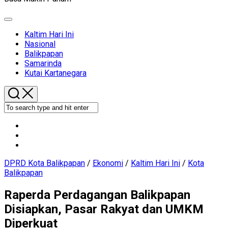
Expand
Menu
Current
Kaltim Hari Ini
Page
Nasional
Parent
Current
Balikpapan
Page
Samarinda
Parent
Kutai Kartanegara
DPRD Kota Balikpapan
/
Ekonomi
/
Kaltim Hari Ini
/
Kota
Balikpapan
Raperda Perdagangan Balikpapan
Disiapkan, Pasar Rakyat dan UMKM
Diperkuat