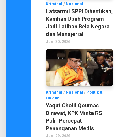
Kriminal
/
Nasional
Latsarmil SPPI Dihentikan,
Kemhan Ubah Program
Jadi Latihan Bela Negara
dan Manajerial
Juni 30, 2026
Kriminal
/
Nasional
/
Politik &
Hukum
Yaqut Cholil Qoumas
Dirawat, KPK Minta RS
Polri Percepat
Penanganan Medis
Juni 29, 2026