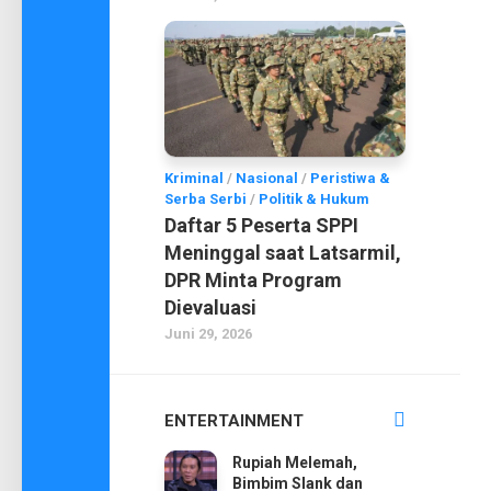
Kriminal
/
Nasional
/
Peristiwa &
Serba Serbi
/
Politik & Hukum
Daftar 5 Peserta SPPI
Meninggal saat Latsarmil,
DPR Minta Program
Dievaluasi
Juni 29, 2026
ENTERTAINMENT
Rupiah Melemah,
Bimbim Slank dan