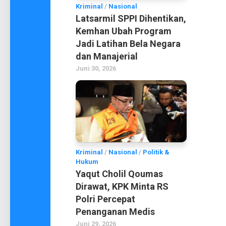
Kriminal
/
Nasional
Latsarmil SPPI Dihentikan,
Kemhan Ubah Program
Jadi Latihan Bela Negara
dan Manajerial
Juni 30, 2026
Kriminal
/
Nasional
/
Politik &
Hukum
Yaqut Cholil Qoumas
Dirawat, KPK Minta RS
Polri Percepat
Penanganan Medis
Juni 29, 2026