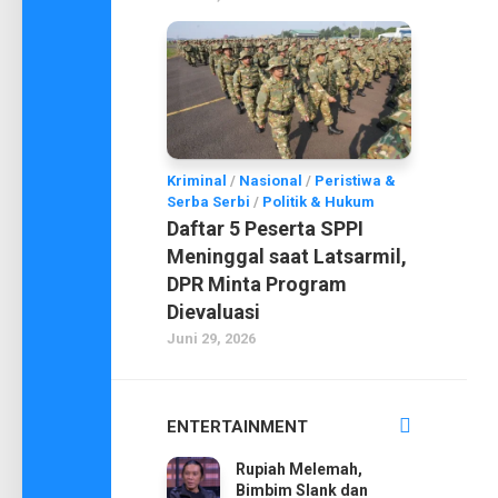
Kriminal
/
Nasional
/
Peristiwa &
Serba Serbi
/
Politik & Hukum
Daftar 5 Peserta SPPI
Meninggal saat Latsarmil,
DPR Minta Program
Dievaluasi
Juni 29, 2026
ENTERTAINMENT
Rupiah Melemah,
Bimbim Slank dan