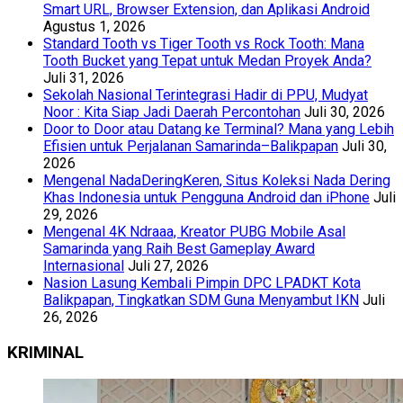
Smart URL, Browser Extension, dan Aplikasi Android
Agustus 1, 2026
Standard Tooth vs Tiger Tooth vs Rock Tooth: Mana
Tooth Bucket yang Tepat untuk Medan Proyek Anda?
Juli 31, 2026
Sekolah Nasional Terintegrasi Hadir di PPU, Mudyat
Noor : Kita Siap Jadi Daerah Percontohan
Juli 30, 2026
Door to Door atau Datang ke Terminal? Mana yang Lebih
Efisien untuk Perjalanan Samarinda–Balikpapan
Juli 30,
2026
Mengenal NadaDeringKeren, Situs Koleksi Nada Dering
Khas Indonesia untuk Pengguna Android dan iPhone
Juli
29, 2026
Mengenal 4K Ndraaa, Kreator PUBG Mobile Asal
Samarinda yang Raih Best Gameplay Award
Internasional
Juli 27, 2026
Nasion Lasung Kembali Pimpin DPC LPADKT Kota
Balikpapan, Tingkatkan SDM Guna Menyambut IKN
Juli
26, 2026
KRIMINAL