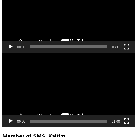
00:00
03:11
Pemutar
Video
00:00
01:00
Member of SMSI Kaltim