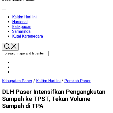
Expand
Menu
Current
Kaltim Hari Ini
Page
Nasional
Parent
Balikpapan
Samarinda
Kutai Kartanegara
Kabupaten Paser
/
Kaltim Hari Ini
/
Pemkab Paser
DLH Paser Intensifkan Pengangkutan
Sampah ke TPST, Tekan Volume
Sampah di TPA