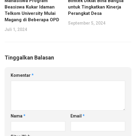
Mahasiswa Program
Bimtek Diklat Bina Bangsa
Beasiswa Kukar Idaman
untuk Tingkatkan Kinerja
Telkom University Mulai
Perangkat Desa
Magang di Beberapa OPD
September 5, 2024
Juli 1, 2024
Tinggalkan Balasan
Komentar
*
Nama
*
Email
*