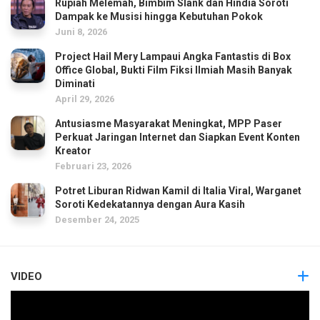
Rupiah Melemah, Bimbim Slank dan Hindia Soroti
Dampak ke Musisi hingga Kebutuhan Pokok
Juni 8, 2026
Project Hail Mery Lampaui Angka Fantastis di Box
Office Global, Bukti Film Fiksi Ilmiah Masih Banyak
Diminati
April 29, 2026
Antusiasme Masyarakat Meningkat, MPP Paser
Perkuat Jaringan Internet dan Siapkan Event Konten
Kreator
Februari 23, 2026
Potret Liburan Ridwan Kamil di Italia Viral, Warganet
Soroti Kedekatannya dengan Aura Kasih
Desember 24, 2025
VIDEO
Pemutar
Video