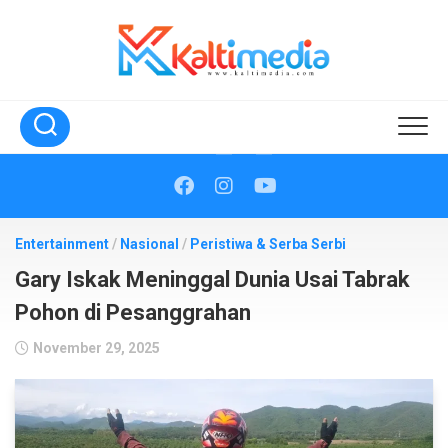
Skip
to
content
Entertainment
/
Nasional
/
Peristiwa & Serba Serbi
Gary Iskak Meninggal Dunia Usai Tabrak
Pohon di Pesanggrahan
November 29, 2025