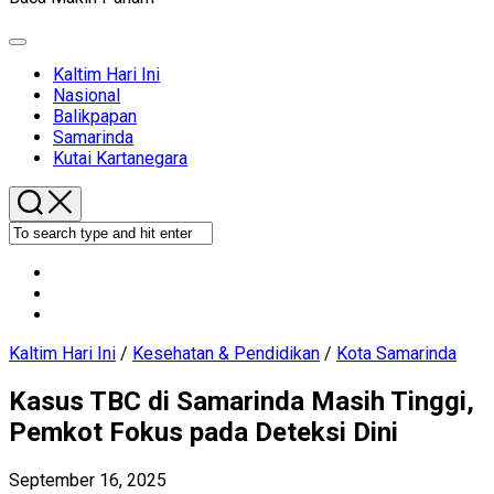
Expand
Menu
Current
Kaltim Hari Ini
Page
Nasional
Parent
Balikpapan
Current
Samarinda
Page
Kutai Kartanegara
Parent
Kaltim Hari Ini
/
Kesehatan & Pendidikan
/
Kota Samarinda
Kasus TBC di Samarinda Masih Tinggi,
Pemkot Fokus pada Deteksi Dini
September 16, 2025