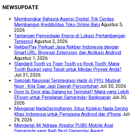
NEWSUPDATE
Membongkar Rahasia Agensi Digital: Trik Cerdas
Membangun Kredibilitas Toko Online Baru
Agustus 5,
2026
Tantangan Penyediaan Energi di Lokasi Pertambangan
Terpencil
Agustus 2, 2026
RekberPay Perkuat Jasa Rekber Indonesia dengan
Smart URL, Browser Extension, dan Aplikasi Android
Agustus 1, 2026
Standard Tooth vs Tiger Tooth vs Rock Tooth: Mana
Tooth Bucket yang Tepat untuk Medan Proyek Anda?
Juli 31, 2026
Sekolah Nasional Terintegrasi Hadir di PPU, Mudyat
Noor : Kita Siap Jadi Daerah Percontohan
Juli 30, 2026
Door to Door atau Datang ke Terminal? Mana yang Lebih
Efisien untuk Perjalanan Samarinda–Balikpapan
Juli 30,
2026
Mengenal NadaDeringKeren, Situs Koleksi Nada Dering
Khas Indonesia untuk Pengguna Android dan iPhone
Juli
29, 2026
Mengenal 4K Ndraaa, Kreator PUBG Mobile Asal
Samarinda yang Raih Best Gameplay Award