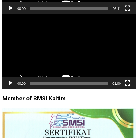
00:00
03:11
Pemutar
Video
00:00
01:00
Member of SMSI Kaltim