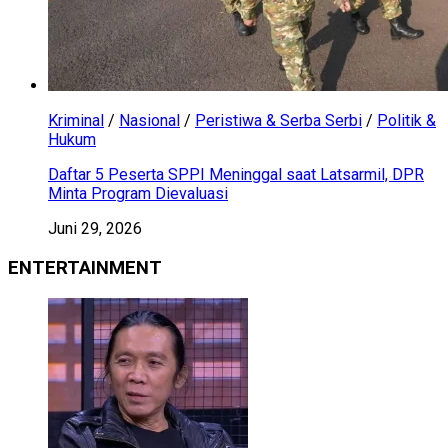
Kriminal
/
Nasional
/
Peristiwa & Serba Serbi
/
Politik &
Hukum
Daftar 5 Peserta SPPI Meninggal saat Latsarmil, DPR
Minta Program Dievaluasi
Juni 29, 2026
ENTERTAINMENT