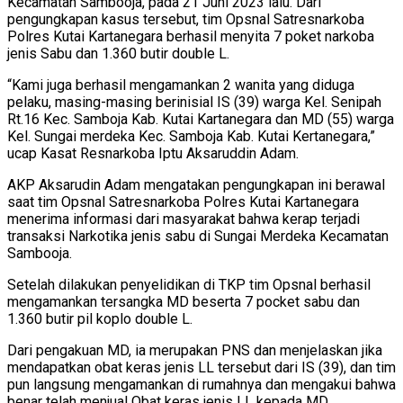
Kecamatan Sambooja, pada 21 Juni 2023 lalu. Dari
pengungkapan kasus tersebut, tim Opsnal Satresnarkoba
Polres Kutai Kartanegara berhasil menyita 7 poket narkoba
jenis Sabu dan 1.360 butir double L.
“Kami juga berhasil mengamankan 2 wanita yang diduga
pelaku, masing-masing berinisial IS (39) warga Kel. Senipah
Rt.16 Kec. Samboja Kab. Kutai Kartanegara dan MD (55) warga
Kel. Sungai merdeka Kec. Samboja Kab. Kutai Kertanegara,”
ucap Kasat Resnarkoba Iptu Aksaruddin Adam.
AKP Aksarudin Adam mengatakan pengungkapan ini berawal
saat tim Opsnal Satresnarkoba Polres Kutai Kartanegara
menerima informasi dari masyarakat bahwa kerap terjadi
transaksi Narkotika jenis sabu di Sungai Merdeka Kecamatan
Sambooja.
Setelah dilakukan penyelidikan di TKP tim Opsnal berhasil
mengamankan tersangka MD beserta 7 pocket sabu dan
1.360 butir pil koplo double L.
Dari pengakuan MD, ia merupakan PNS dan menjelaskan jika
mendapatkan obat keras jenis LL tersebut dari IS (39), dan tim
pun langsung mengamankan di rumahnya dan mengakui bahwa
benar telah menjual Obat keras jenis LL kepada MD.