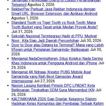
Tantangan Penyediaan Energi di Lokasi Pertambangan
Terpencil
Agustus 2, 2026
RekberPay Perkuat Jasa Rekber Indonesia dengan
Smart URL, Browser Extension, dan Aplikasi Android
Agustus 1, 2026
Standard Tooth vs Tiger Tooth vs Rock Tooth: Mana
Tooth Bucket yang Tepat untuk Medan Proyek Anda?
Juli 31, 2026
Sekolah Nasional Terintegrasi Hadir di PPU, Mudyat
Noor : Kita Siap Jadi Daerah Percontohan
Juli 30, 2026
Door to Door atau Datang ke Terminal? Mana yang Lebih
Efisien untuk Perjalanan Samarinda–Balikpapan
Juli 30,
2026
Mengenal NadaDeringKeren, Situs Koleksi Nada Dering
Khas Indonesia untuk Pengguna Android dan iPhone
Juli
29, 2026
Mengenal 4K Ndraaa, Kreator PUBG Mobile Asal
Samarinda yang Raih Best Gameplay Award
Internasional
Juli 27, 2026
Nasion Lasung Kembali Pimpin DPC LPADKT Kota
Balikpapan, Tingkatkan SDM Guna Menyambut IKN
Juli
26, 2026
KALTIMKHANA 2026 Siap Digelar, Kejurprov Slalom
Hadirkan Kelas Komunitas dan Pembalap Terbaik Kaltim