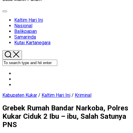
Expand
Menu
Current
Kaltim Hari Ini
Page
Nasional
Parent
Balikpapan
Samarinda
Current
Kutai Kartanegara
Page
Parent
Kabupaten Kukar
/
Kaltim Hari Ini
/
Kriminal
Grebek Rumah Bandar Narkoba, Polres
Kukar Ciduk 2 Ibu – ibu, Salah Satunya
PNS