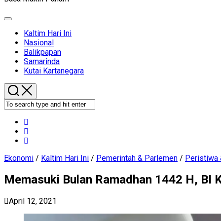
Expand
Menu
Current
Kaltim Hari Ini
Page
Nasional
Parent
Balikpapan
Samarinda
Kutai Kartanegara
Ekonomi
/
Kaltim Hari Ini
/
Pemerintah & Parlemen
/
Peristiwa 
Memasuki Bulan Ramadhan 1442 H, BI K
April 12, 2021