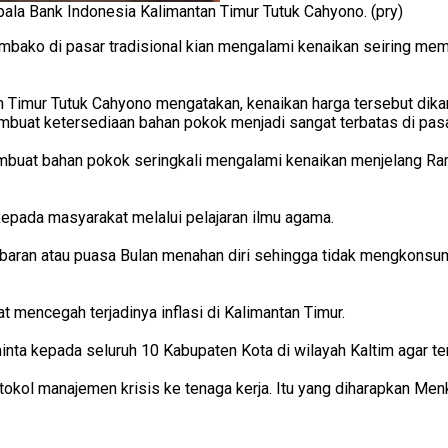
pala Bank Indonesia Kalimantan Timur Tutuk Cahyono. (pry)
bako di pasar tradisional kian mengalami kenaikan seiring me
tan Timur Tutuk Cahyono mengatakan, kenaikan harga tersebut di
mbuat ketersediaan bahan pokok menjadi sangat terbatas di pasa
buat bahan pokok seringkali mengalami kenaikan menjelang Rama
kepada masyarakat melalui pelajaran ilmu agama.
aran atau puasa Bulan menahan diri sehingga tidak mengkonsums
t mencegah terjadinya inflasi di Kalimantan Timur.
inta kepada seluruh 10 Kabupaten Kota di wilayah Kaltim agar te
 protokol manajemen krisis ke tenaga kerja. Itu yang diharapkan 