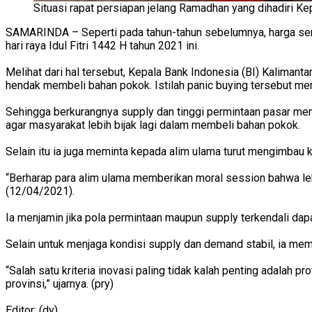
Situasi rapat persiapan jelang Ramadhan yang dihadiri Ke
SAMARINDA – Seperti pada tahun-tahun sebelumnya, harga sem
hari raya Idul Fitri 1442 H tahun 2021 ini.
Melihat dari hal tersebut, Kepala Bank Indonesia (BI) Kaliman
hendak membeli bahan pokok. Istilah panic buying tersebut me
Sehingga berkurangnya supply dan tinggi permintaan pasar mem
agar masyarakat lebih bijak lagi dalam membeli bahan pokok.
Selain itu ia juga meminta kepada alim ulama turut mengimbau 
“Berharap para alim ulama memberikan moral session bahwa leb
(12/04/2021).
Ia menjamin jika pola permintaan maupun supply terkendali dapa
Selain untuk menjaga kondisi supply dan demand stabil, ia mem
“Salah satu kriteria inovasi paling tidak kalah penting adalah
provinsi,” ujarnya. (pry)
Editor: (dy)