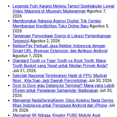
Legenda Putri Karang Melenu Tampil Spektakuler Lewat
Video Mapping di Museum Mulawarman
Agustus 7,
2026
Membongkar Rahasia Agensi Digital: Trik Cerdas
Membangun Kredibilitas Toko Online Baru
Agustus 5,
2026
Tantangan Penyediaan Energi di Lokasi Pertambangan
Terpencil
Agustus 2, 2026
RekberPay Perkuat Jasa Rekber Indonesia dengan
Smart URL, Browser Extension, dan Aplikasi Android
Agustus 1, 2026
Standard Tooth vs Tiger Tooth vs Rock Tooth: Mana
Tooth Bucket yang Tepat untuk Medan Proyek Anda?
Juli 31, 2026
Sekolah Nasional Terintegrasi Hadir di PPU, Mudyat
Noor : Kita Siap Jadi Daerah Percontohan
Juli 30, 2026
Door to Door atau Datang ke Terminal? Mana yang Lebih
Efisien untuk Perjalanan Samarinda–Balikpapan
Juli 30,
2026
Mengenal NadaDeringKeren, Situs Koleksi Nada Dering
Khas Indonesia untuk Pengguna Android dan iPhone
Juli
29, 2026
Mengenal 4K Ndraaa, Kreator PUBG Mobile Asal