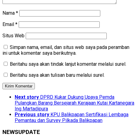
Nama
*
Email
*
Situs Web
Simpan nama, email, dan situs web saya pada peramban
ini untuk komentar saya berikutnya.
Beritahu saya akan tindak lanjut komentar melalui surel.
Beritahu saya akan tulisan baru melalui surel.
Next story
DPRD Kukar Dukung Upaya Pemda
Pulangkan Barang Bersejarah Kerajaan Kutai Kartanegara
Ing Martadipura
Previous story
KPU Balikpapan Sertifikasi Lembaga
Pemantau dan Survey Pilkada Balikpapan
NEWSUPDATE