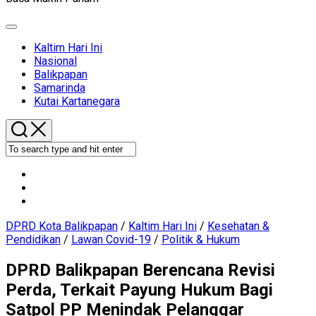
Expand
Menu
Current
Kaltim Hari Ini
Page
Nasional
Parent
Balikpapan
Samarinda
Kutai Kartanegara
DPRD Kota Balikpapan
/
Kaltim Hari Ini
/
Kesehatan &
Pendidikan
/
Lawan Covid-19
/
Politik & Hukum
DPRD Balikpapan Berencana Revisi
Perda, Terkait Payung Hukum Bagi
Satpol PP Menindak Pelanggar