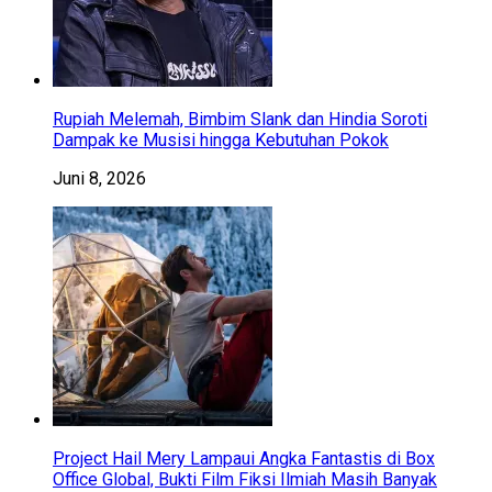
Rupiah Melemah, Bimbim Slank dan Hindia Soroti
Dampak ke Musisi hingga Kebutuhan Pokok
Juni 8, 2026
Project Hail Mery Lampaui Angka Fantastis di Box
Office Global, Bukti Film Fiksi Ilmiah Masih Banyak