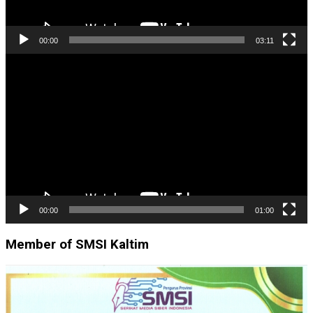
00:00
03:11
Pemutar
Video
00:00
01:00
Member of SMSI Kaltim