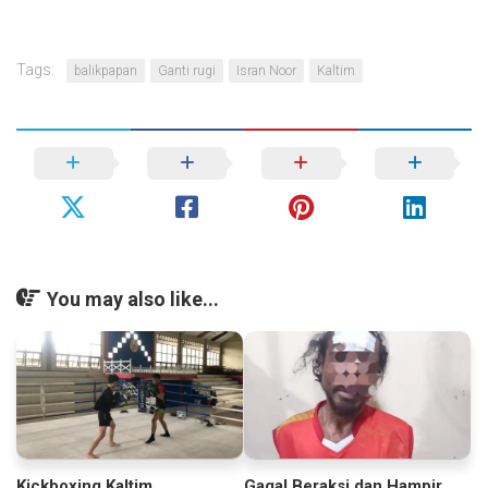
Tags:
balikpapan
Ganti rugi
Isran Noor
Kaltim
You may also like...
Kickboxing Kaltim
Gagal Beraksi dan Hampir