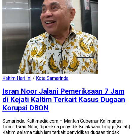
Kaltim Hari Ini
/
Kota Samarinda
Isran Noor Jalani Pemeriksaan 7 Jam
di Kejati Kaltim Terkait Kasus Dugaan
Korupsi DBON
Samarinda, Kaltimedia.com – Mantan Gubernur Kalimantan
Timur, Isran Noor, diperiksa penyidik Kejaksaan Tinggi (Kejati)
Kaltim selama tujuh jam terkait penyidikan dugaan tindak