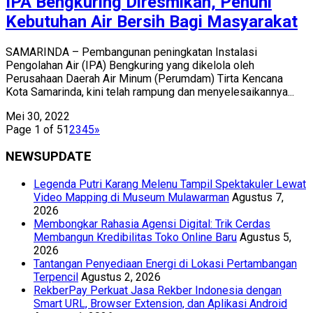
IPA Bengkuring Diresmikan, Penuhi
Kebutuhan Air Bersih Bagi Masyarakat
SAMARINDA – Pembangunan peningkatan Instalasi
Pengolahan Air (IPA) Bengkuring yang dikelola oleh
Perusahaan Daerah Air Minum (Perumdam) Tirta Kencana
Kota Samarinda, kini telah rampung dan menyelesaikannya...
Mei 30, 2022
Page 1 of 5
1
2
3
4
5
»
NEWSUPDATE
Legenda Putri Karang Melenu Tampil Spektakuler Lewat
Video Mapping di Museum Mulawarman
Agustus 7,
2026
Membongkar Rahasia Agensi Digital: Trik Cerdas
Membangun Kredibilitas Toko Online Baru
Agustus 5,
2026
Tantangan Penyediaan Energi di Lokasi Pertambangan
Terpencil
Agustus 2, 2026
RekberPay Perkuat Jasa Rekber Indonesia dengan
Smart URL, Browser Extension, dan Aplikasi Android