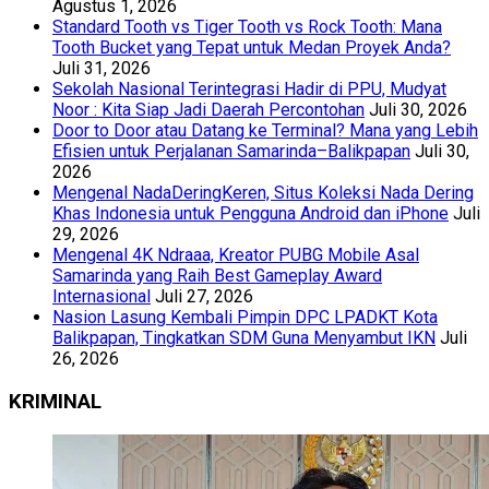
Agustus 1, 2026
Standard Tooth vs Tiger Tooth vs Rock Tooth: Mana
Tooth Bucket yang Tepat untuk Medan Proyek Anda?
Juli 31, 2026
Sekolah Nasional Terintegrasi Hadir di PPU, Mudyat
Noor : Kita Siap Jadi Daerah Percontohan
Juli 30, 2026
Door to Door atau Datang ke Terminal? Mana yang Lebih
Efisien untuk Perjalanan Samarinda–Balikpapan
Juli 30,
2026
Mengenal NadaDeringKeren, Situs Koleksi Nada Dering
Khas Indonesia untuk Pengguna Android dan iPhone
Juli
29, 2026
Mengenal 4K Ndraaa, Kreator PUBG Mobile Asal
Samarinda yang Raih Best Gameplay Award
Internasional
Juli 27, 2026
Nasion Lasung Kembali Pimpin DPC LPADKT Kota
Balikpapan, Tingkatkan SDM Guna Menyambut IKN
Juli
26, 2026
KRIMINAL