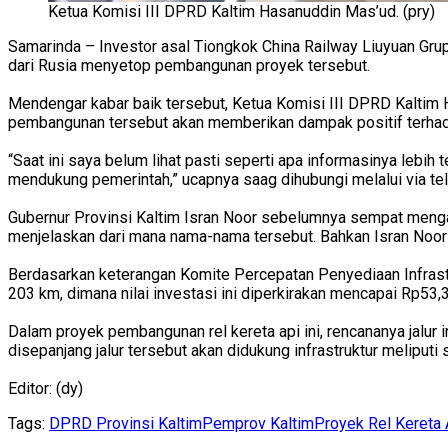
Ketua Komisi III DPRD Kaltim Hasanuddin Mas’ud. (pry)
Samarinda – Investor asal Tiongkok China Railway Liuyuan Gru
dari Rusia menyetop pembangunan proyek tersebut.
Mendengar kabar baik tersebut, Ketua Komisi III DPRD Kaltim
pembangunan tersebut akan memberikan dampak positif terha
“Saat ini saya belum lihat pasti seperti apa informasinya lebi
mendukung pemerintah,” ucapnya saag dihubungi melalui via te
Gubernur Provinsi Kaltim Isran Noor sebelumnya sempat menga
menjelaskan dari mana nama-nama tersebut. Bahkan Isran Noor 
Berdasarkan keterangan Komite Percepatan Penyediaan Infrastru
203 km, dimana nilai investasi ini diperkirakan mencapai Rp53,3 t
Dalam proyek pembangunan rel kereta api ini, rencananya jalur 
disepanjang jalur tersebut akan didukung infrastruktur meliput
Editor: (dy)
Tags:
DPRD Provinsi Kaltim
Pemprov Kaltim
Proyek Rel Kereta 