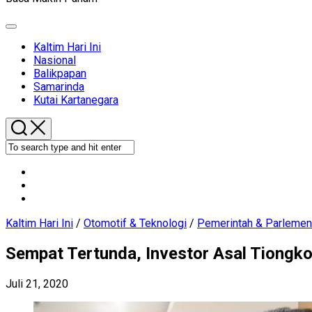
Expand
Menu
Current
Kaltim Hari Ini
Page
Nasional
Parent
Balikpapan
Samarinda
Kutai Kartanegara
Kaltim Hari Ini
/
Otomotif & Teknologi
/
Pemerintah & Parlemen
Sempat Tertunda, Investor Asal Tiongkok
Juli 21, 2020