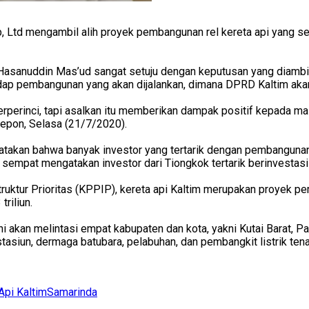
p, Ltd mengambil alih proyek pembangunan rel kereta api yang 
 Hasanuddin Mas’ud sangat setuju dengan keputusan yang diambi
dap pembangunan yang akan dijalankan, dimana DPRD Kaltim ak
h terperinci, tapi asalkan itu memberikan dampak positif kepada
lepon, Selasa (21/7/2020).
takan bahwa banyak investor yang tertarik dengan pembangunan 
sempat mengatakan investor dari Tiongkok tertarik berinvestasi
ktur Prioritas (KPPIP), kereta api Kaltim merupakan proyek pem
riliun.
ini akan melintasi empat kabupaten dan kota, yakni Kutai Barat, 
i stasiun, dermaga batubara, pelabuhan, dan pembangkit listrik t
Api Kaltim
Samarinda