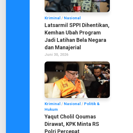
Kriminal
/
Nasional
Latsarmil SPPI Dihentikan,
Kemhan Ubah Program
Jadi Latihan Bela Negara
dan Manajerial
Juni 30, 2026
Kriminal
/
Nasional
/
Politik &
Hukum
Yaqut Cholil Qoumas
Dirawat, KPK Minta RS
Polri Percepat