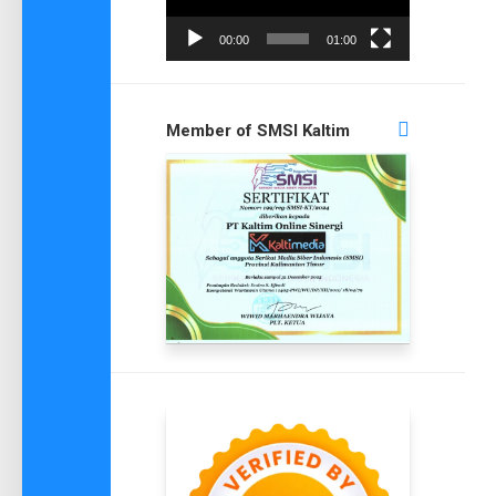
00:00
01:00
Member of SMSI Kaltim