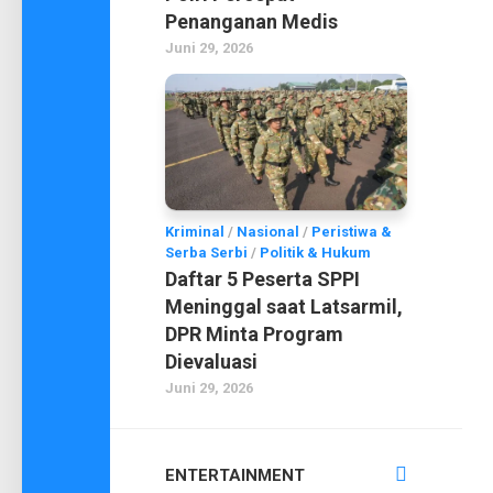
Penanganan Medis
Juni 29, 2026
Kriminal
/
Nasional
/
Peristiwa &
Serba Serbi
/
Politik & Hukum
Daftar 5 Peserta SPPI
Meninggal saat Latsarmil,
DPR Minta Program
Dievaluasi
Juni 29, 2026
ENTERTAINMENT